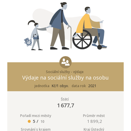
Sociální služby - výdaje
Výdaje na sociální služby na osobu
jednotka
Kč/1 obyv.
data rok
2021
Štětí
1 677,7
Pořadí mezi městy
Průměr měst
5 /
1 899,2
10
Srovnání s krajem
Kraj Ústecký