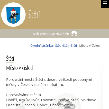
☰
Štětí
Web provozuje
NSZM ČR
úvodní stránka
›
Štětí
›
Štětí
›
Štětí
› Město v číslech
Štětí
Město v číslech
Porovnání města Štětí s deseti velikostí podobnými
městy v Česku v daném indikátoru.
Porovnáváme města:
Dobříš, Králův Dvůr, Lovosice, Polička, Štětí, Mnichovo
Hradiště, Choceň, Hořice, Příbor, Semily