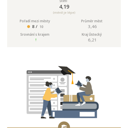
Štětí
4,19
(méně je lépe)
Pořadí mezi městy
Průměr měst
8 /
3,46
10
Srovnání s krajem
Kraj Ústecký
6,21