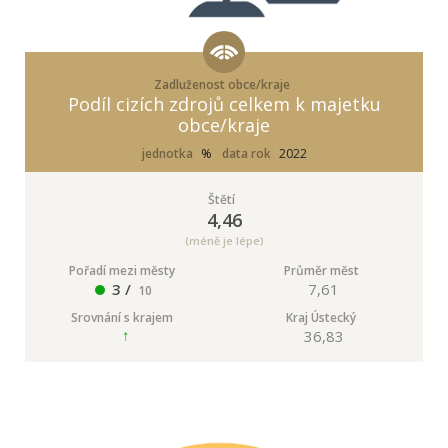
Zadluženost obce/kraje
Podíl cizích zdrojů celkem k majetku
obce/kraje
jednotka
%
data rok
2022
Štětí
4,46
(méně je lépe)
Pořadí mezi městy
Průměr měst
3 /
7,61
10
Srovnání s krajem
Kraj Ústecký
36,83