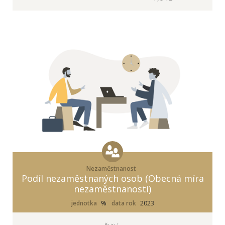
Nezaměstnanost
Podíl nezaměstnaných osob (Obecná míra
nezaměstnanosti)
jednotka
%
data rok
2023