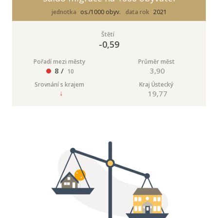
jednotka
os./1000 obyv.
data rok
2021
Štětí
-0,59
Pořadí mezi městy
Průměr měst
8 /
3,90
10
Srovnání s krajem
Kraj Ústecký
19,77