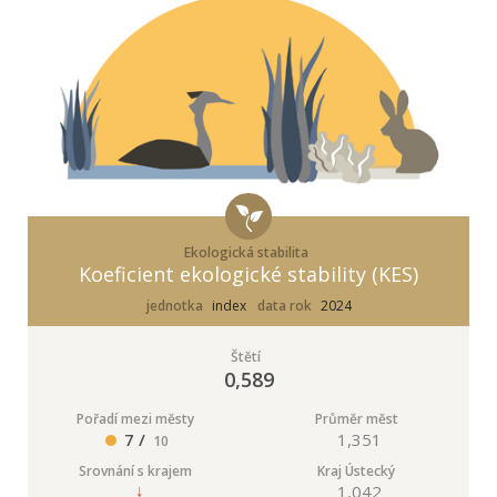
Ekologická stabilita
Koeficient ekologické stability (KES)
jednotka
index
data rok
2024
Štětí
0,589
Pořadí mezi městy
Průměr měst
7 /
1,351
10
Srovnání s krajem
Kraj Ústecký
1,042