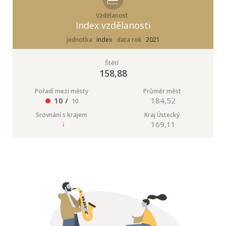
Vzdělanost
Index vzdělanosti
jednotka
index
data rok
2021
Štětí
158,88
Pořadí mezi městy
Průměr měst
10 /
184,52
10
Srovnání s krajem
Kraj Ústecký
169,11