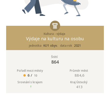
Kultura - výdaje
Výdaje na kulturu na osobu
jednotka
Kč/1 obyv.
data rok
2021
Štětí
864
Pořadí mezi městy
Průměr měst
6 /
884,6
10
Srovnání s krajem
Kraj Ústecký
413