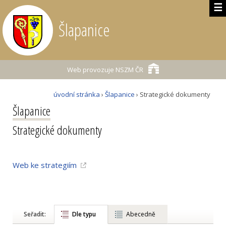
☰
Šlapanice
Web provozuje
NSZM ČR
úvodní stránka
›
Šlapanice
› Strategické dokumenty
Šlapanice
Strategické dokumenty
Web ke strategiím
Seřadit:
Dle typu
Abecedně