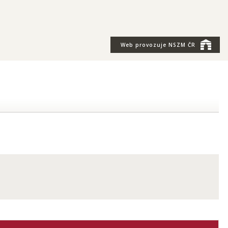
Web provozuje
NSZM ČR