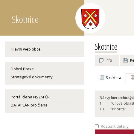
Skotnice
Skotnice
Hlavní web obce
Info
Ke
Dobrá Praxe
Strategické dokumenty
Struktura
Portál člena NSZM ČR
Názvy hierarchickýc
1.
"Cílová oblas
DATAPLÁN pro člena
1.
1
"Priorita"
Rozbalit detaily