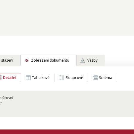
 stažení
Zobrazení dokumentu
Vazby
Detailní
Tabulkové
Sloupcové
Schéma
h úrovní
t"