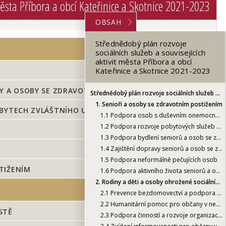
města Příbora a obcí Kateřinice a Skotnice 2021-2023
OBSAH
Střednědobý plán rozvoje
sociálních služeb a souvisejících
aktivit města Příbora a obcí
Kateřinice a Skotnice 2021-2023
Y A OSOBY SE ZDRAVOTNÍM POSTIŽENÍM
Střednědobý plán rozvoje sociálních služeb a souvisejících aktivit města Příbora a obcí Kateřinice a Skotnice 2021-2023
1.
Senioři a osoby se zdravotním postižením
 BYTECH ZVLÁŠTNÍHO URČENÍ
1.1
Podpora osob s duševním onemocněním
1.2
Podpora rozvoje pobytových služeb sociální péče pro seniory a osoby se zdravotním postižením
1.3
Podpora bydlení seniorů a osob se zdravotním postižením v bytech zvláštního určení
1.4
Zajištění dopravy seniorů a osob se zdravotním postižením
1.5
Podpora neformálně pečujících osob
TIŽENÍM
1.6
Podpora aktivního života seniorů a osob se zdravotním postižením
2.
Rodiny a děti a osoby ohrožené sociálním vyloučením
2.1
Prevence bezdomovectví a podpora sociálního bydlení ve městě
2.2
Humanitární pomoc pro občany v nepříznivé sociální situaci
STĚ
2.3
Podpora činností a rozvoje organizací zajišťujících volnočasové aktivity dětí a mládeže