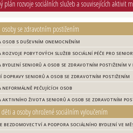
 plán rozvoje sociálních služeb a souvisejících aktivit 
a osoby se zdravotním postižením
 OSOB S DUŠEVNÍM ONEMOCNĚNÍM
ROZVOJE POBYTOVÝCH SLUŽEB SOCIÁLNÍ PÉČE PRO SENIOR
BYDLENÍ SENIORŮ A OSOB SE ZDRAVOTNÍM POSTIŽENÍM V
Í DOPRAVY SENIORŮ A OSOB SE ZDRAVOTNÍM POSTIŽENÍM
 NEFORMÁLNĚ PEČUJÍCÍCH OSOB
 AKTIVNÍHO ŽIVOTA SENIORŮ A OSOB SE ZDRAVOTNÍM POS
 děti a osoby ohrožené sociálním vyloučením
E BEZDOMOVECTVÍ A PODPORA SOCIÁLNÍHO BYDLENÍ VE MĚ