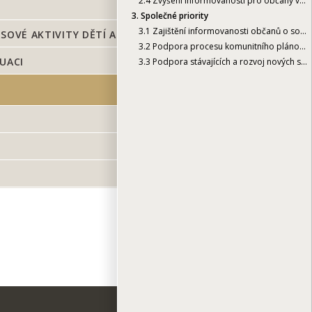
2.4
Zvýšení informovanosti pro občany v nepříznivé sociální situaci
3.
Společné priority
3.1
Zajištění informovanosti občanů o sociálních službách
SOVÉ AKTIVITY DĚTÍ A MLÁDEŽE
3.2
Podpora procesu komunitního plánování sociálních služeb
UACI
3.3
Podpora stávajících a rozvoj nových sociálních služeb
TISK
i