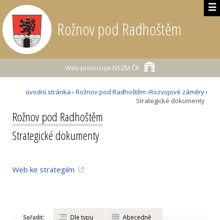
☰
Rožnov pod Radhoštěm
Web provozuje
NSZM ČR
úvodní stránka
›
Rožnov pod Radhoštěm
›
Rozvojové záměry
›
Strategické dokumenty
Rožnov pod Radhoštěm
Strategické dokumenty
Web ke strategiím
Seřadit:
Dle typu
Abecedně