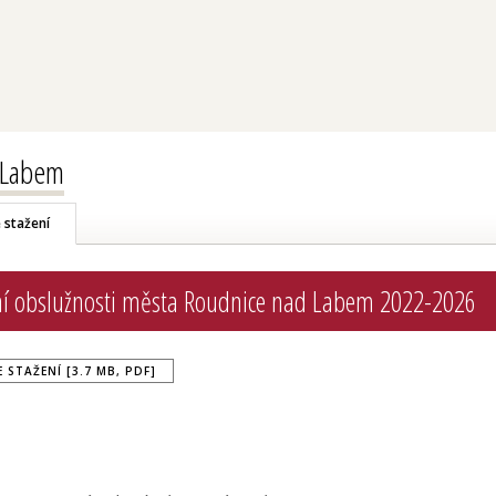
 Labem
 stažení
ní obslužnosti města Roudnice nad Labem 2022-2026
 STAŽENÍ [3.7 MB, PDF]