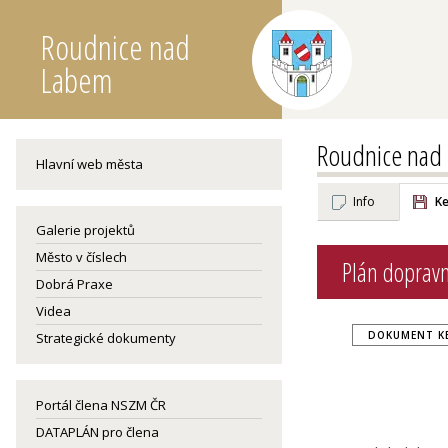
Roudnice nad
Labem
Roudnice nad
Hlavní web města
Info
Ke
Galerie projektů
Město v číslech
Plán doprav
Dobrá Praxe
Videa
DOKUMENT KE
Strategické dokumenty
Portál člena NSZM ČR
DATAPLÁN pro člena