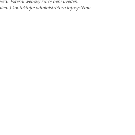
entu:
Externí webový zdroj není uveden.
blémů kontaktujte administrátora infosystému.