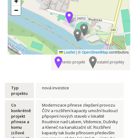
+
−
Leaflet
|
©
OpenStreetMap
contributors
tento projekt
ostatní projekty
Typ
nová investice
projektu
Co
Modernizace přinese zlepšení provozu
konkrétně
ČOV a rozšíření kapacity umožní budoucí
projekt
připojení nových staveb v lokalitě
přinese a
Roudnice nad Labem, Vědomice, Dušníky
komu
a Kleneč na kanalizační síť. Rozšíření
(cílové
kapacity tak bude přínosem především