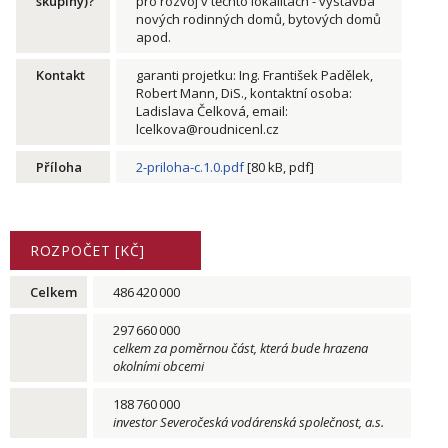
skupiny)?
pro rozvoj v těchto lokalitách - výstavba
nových rodinných domů, bytových domů
apod.
Kontakt
garanti projetku: Ing. František Padělek,
Robert Mann, DiS., kontaktní osoba:
Ladislava Čelková, email:
lcelkova@roudnicenl.cz
Příloha
2-priloha-c.1.0.pdf
[80 kB, pdf]
ROZPOČET [KČ]
Celkem
486 420 000
297 660 000
celkem za poměrnou část, která bude hrazena
okolními obcemi
188 760 000
investor Severočeská vodárenská společnost, a.s.