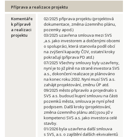
Příprava a realizace projektu
Komentáře
02/2025 příprava projektu (projektová
k přípravě
dokumentace, změna územního plánu,
a realizaci
pozemky apod.)
projektu
03/2025 uzavřena smlouva mezi SVS
,a.s. jako investorem a dotčenými obcemi
o spolupráci, která stanovila podíl obcí
na zvýšení kapacity ČOV, ostatní kroky
pokračují (příprava PD atd.)
07/2025 Všechny smlouvy byly uzavřeny,
nyní je to již plně na straně investora SVS
a.s., dokončení realizace je plánováno
na konec roku 2032. Nyní musí SVS a.s.
zahájit projektování, změnu ÚP atd.
09/2025 město připravilo a projednalo s
SVS a.s. budoucí kupní smlouvu na části
pozemků města, smlouva je nyní před
podpisem. Další kroky (projektování,
změna územního plánu atd.) jsou již v
kompetenci SVS a.s. jako investora celé
stavby.
01/2026 byla uzavřena další smlouva
s SVS, a.s. o zajištění dalších ekvivalentů