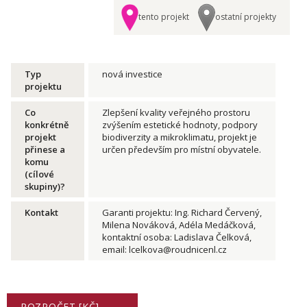
tento projekt
ostatní projekty
Typ
nová investice
projektu
Co
Zlepšení kvality veřejného prostoru
konkrétně
zvýšením estetické hodnoty, podpory
projekt
biodiverzity a mikroklimatu, projekt je
přinese a
určen především pro místní obyvatele.
komu
(cílové
skupiny)?
Kontakt
Garanti projektu: Ing. Richard Červený,
Milena Nováková, Adéla Medáčková,
kontaktní osoba: Ladislava Čelková,
email: lcelkova@roudnicenl.cz
ROZPOČET [KČ]