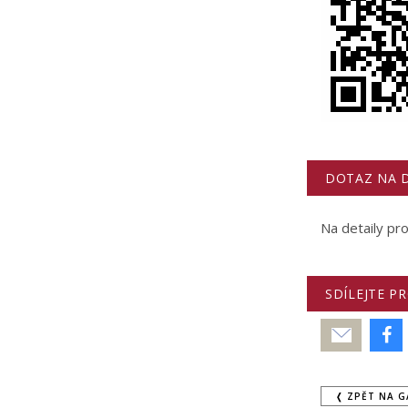
DOTAZ NA D
Na detaily p
SDÍLEJTE P
Poslat
❬ ZPĚT NA G