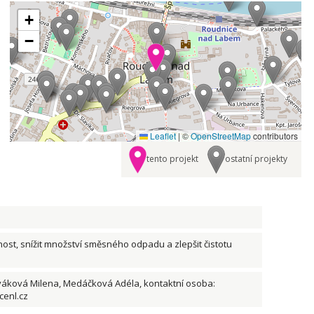
+
−
Leaflet
|
©
OpenStreetMap
contributors
tento projekt
ostatní projekty
nost, snížit množství směsného odpadu a zlepšit čistotu
ováková Milena, Medáčková Adéla, kontaktní osoba:
cenl.cz