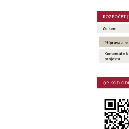
ROZPOČET [
Celkem
Příprava a re
Komentáře k p
projektu
QR KÓD ODK