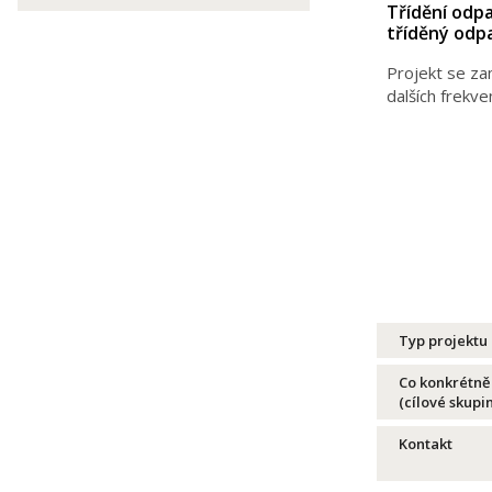
Třídění odp
tříděný odpa
Projekt se zam
dalších frekv
Typ projektu
Co konkrétně
(cílové skupi
Kontakt