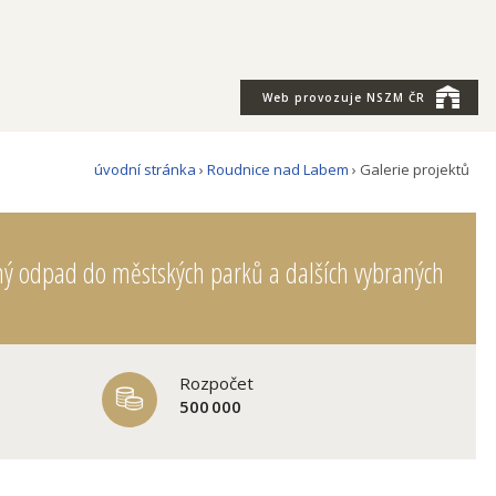
Web provozuje
NSZM ČR
úvodní stránka
›
Roudnice nad Labem
› Galerie projektů
ěný odpad do městských parků a dalších vybraných
Rozpočet
500 000