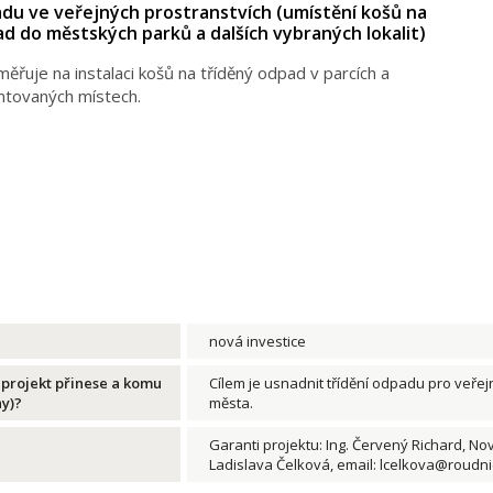
adu ve veřejných prostranstvích (umístění košů na
d do městských parků a dalších vybraných lokalit)
ěřuje na instalaci košů na tříděný odpad v parcích a
entovaných místech.
nová investice
 projekt přinese a komu
Cílem je usnadnit třídění odpadu pro veřej
ny)?
města.
Garanti projektu: Ing. Červený Richard, N
Ladislava Čelková, email: lcelkova@roudni