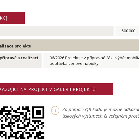
KČ]
500 000
alizace projektu
řípravě a realizaci
06/2026 Projekt je v přípravné fázi, výběr mobi
poptávka cenové nabídky
AZUJÍCÍ NA PROJEKT V GALERII PROJEKTŮ
Za pomoci QR kódu je možné odkázat 
i
tiskových výstupech či veřejném pros