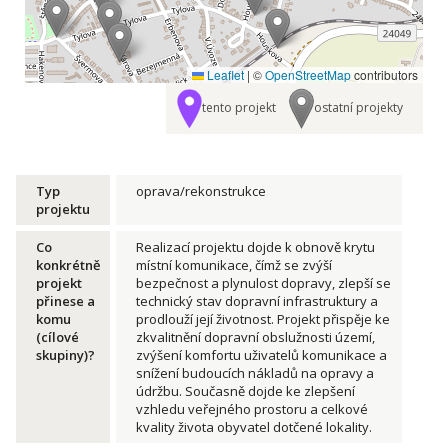
Leaflet
|
©
OpenStreetMap
contributors
tento projekt
ostatní projekty
Typ
oprava/​rekonstrukce
projektu
Co
Realizací projektu dojde k obnově krytu
konkrétně
místní komunikace, čímž se zvýší
projekt
bezpečnost a plynulost dopravy, zlepší se
přinese a
technický stav dopravní infrastruktury a
komu
prodlouží její životnost. Projekt přispěje ke
(cílové
zkvalitnění dopravní obslužnosti území,
skupiny)?
zvýšení komfortu uživatelů komunikace a
snížení budoucích nákladů na opravy a
údržbu. Současně dojde ke zlepšení
vzhledu veřejného prostoru a celkové
kvality života obyvatel dotčené lokality.