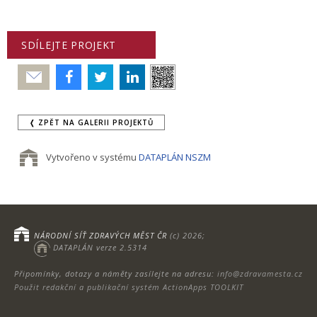
SDÍLEJTE PROJEKT
Poslat
❬ ZPĚT NA GALERII PROJEKTŮ
Vytvořeno v systému
DATAPLÁN NSZM
NÁRODNÍ SÍŤ ZDRAVÝCH MĚST ČR
(c) 2026;
DATAPLÁN verze 2.5314
Připomínky, dotazy a náměty zasílejte na adresu:
info@zdravamesta.cz
Použit redakční a publikační systém ActionApps TOOLKIT