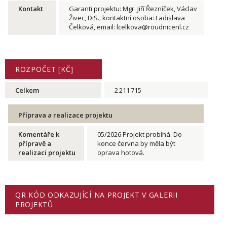
Kontakt
Garanti projektu: Mgr. Jiří Řezníček, Václav
Živec, DiS., kontaktní osoba: Ladislava
Čelková, email: lcelkova@roudnicenl.cz
ROZPOČET [KČ]
Celkem
2 211 715
Příprava a realizace projektu
Komentáře k
05/2026 Projekt probíhá. Do
přípravě a
konce června by měla být
realizaci projektu
oprava hotová.
QR KÓD ODKAZUJÍCÍ NA PROJEKT V GALERII
PROJEKTŮ