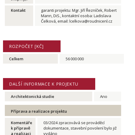
Kontakt
garanti projektu: Mgr. Jiří Řezníček, Robert
Mann, DiS., kontaktní osoba: Ladislava
Čelková, email: lcelkova@roudnicenl.cz
ROZPOČET [KČ]
Celkem
56 000 000
DALŠÍ INFORMACE K PROJEKTU
Architektonická studie
Ano
Příprava a realizace projektu
Komentáře
03/2024 zpracovává se prováděcí
k přípravě
dokumentace, stavební povolení bylo již
a realizaci
vydáno