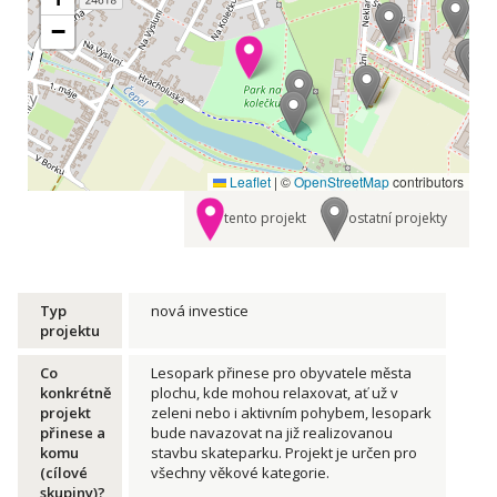
−
Leaflet
|
©
OpenStreetMap
contributors
tento projekt
ostatní projekty
Typ
nová investice
projektu
Co
Lesopark přinese pro obyvatele města
konkrétně
plochu, kde mohou relaxovat, ať už v
projekt
zeleni nebo i aktivním pohybem, lesopark
přinese a
bude navazovat na již realizovanou
komu
stavbu skateparku. Projekt je určen pro
(cílové
všechny věkové kategorie.
skupiny)?