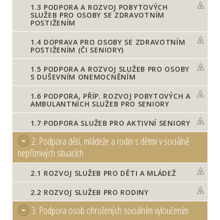
1.3
PODPORA A ROZVOJ POBYTOVÝCH
SLUŽEB PRO OSOBY SE ZDRAVOTNÍM
POSTIŽENÍM
1.4
DOPRAVA PRO OSOBY SE ZDRAVOTNÍM
POSTIŽENÍM (ČI SENIORY)
1.5
PODPORA A ROZVOJ SLUŽEB PRO OSOBY
S DUŠEVNÍM ONEMOCNĚNÍM
1.6
PODPORA, PŘÍP. ROZVOJ POBYTOVÝCH A
AMBULANTNÍCH SLUŽEB PRO SENIORY
1.7
PODPORA SLUŽEB PRO AKTIVNÍ SENIORY
2.
Podpora dětí, mládeže a rodin s dětmi v sociálně
nepříznivých situacích
2.1
ROZVOJ SLUŽEB PRO DĚTI A MLÁDEŽ
2.2
ROZVOJ SLUŽEB PRO RODINY
3.
Podpora osob ohrožených sociálním vyloučením