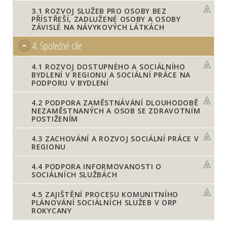
3.1
ROZVOJ SLUŽEB PRO OSOBY BEZ
PŘÍSTŘEŠÍ, ZADLUŽENÉ OSOBY A OSOBY
ZÁVISLÉ NA NÁVYKOVÝCH LÁTKÁCH
4.
Společné cíle
4.1
ROZVOJ DOSTUPNÉHO A SOCIÁLNÍHO
BYDLENÍ V REGIONU A SOCIÁLNÍ PRÁCE NA
PODPORU V BYDLENÍ
4.2
PODPORA ZAMĚSTNÁVÁNÍ DLOUHODOBĚ
NEZAMĚSTNANÝCH A OSOB SE ZDRAVOTNÍM
POSTIŽENÍM
4.3
ZACHOVÁNÍ A ROZVOJ SOCIÁLNÍ PRÁCE V
REGIONU
4.4
PODPORA INFORMOVANOSTI O
SOCIÁLNÍCH SLUŽBÁCH
4.5
ZAJIŠTĚNÍ PROCESU KOMUNITNÍHO
PLÁNOVÁNÍ SOCIÁLNÍCH SLUŽEB V ORP
ROKYCANY