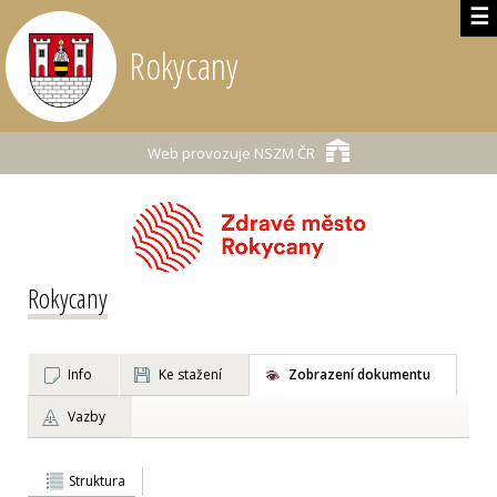
☰
Rokycany
Web provozuje
NSZM ČR
Rokycany
Info
Ke stažení
Zobrazení dokumentu
Vazby
Struktura