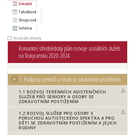
Detailní
Tabulkové
Sloupcové
Schéma
Rozbalit detaily
Komunitní střednědobý plán rozvoje sociálních služeb
na Rokycansku 2020-2024
1.
Podpora seniorů a osob se zdravotním postižením
1.1
ROZVOJ TERÉNNÍCH ASISTENČNÍCH
SLUŽEB PRO SENIORY A OSOBY SE
ZDRAVOTNÍM POSTIŽENÍM
1.2
ROZVOJ SLUŽEB PRO OSOBY S
PORUCHOU AUTISTICKÉHO SPEKTRA A PRO
DĚTI SE ZDRAVOTNÍM POSTIŽENÍM A JEJICH
RODINY