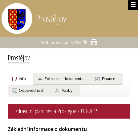
☰
Prostějov
Web provozuje
NSZM ČR
Prostějov
Info
Zobrazení dokumentu
Finance
Odpovědnost
Vazby
Zdravotní plán města Prostějov 2013-2015
Základní informace o dokumentu