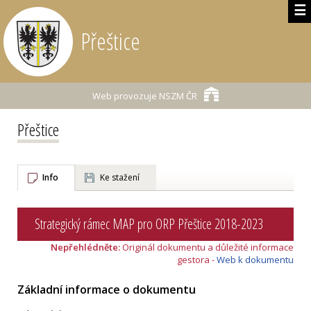
☰
Přeštice
Web provozuje
NSZM ČR
Přeštice
Info
Ke stažení
Strategický rámec MAP pro ORP Přeštice 2018-2023
Nepřehlédněte:
Originál dokumentu a důležité informace
gestora -
Web k dokumentu
Základní informace o dokumentu