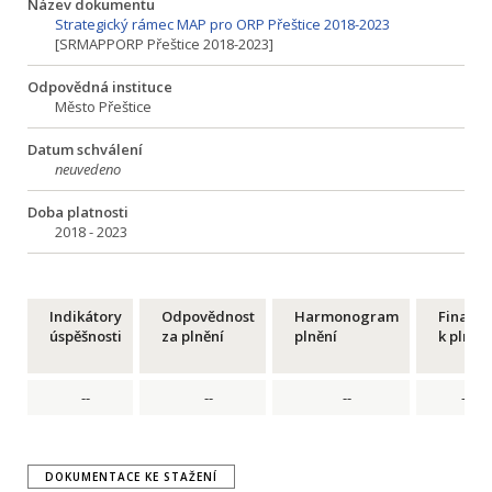
Název dokumentu
Strategický rámec MAP pro ORP Přeštice 2018-2023
[SRMAPPORP Přeštice 2018-2023]
Odpovědná instituce
Město Přeštice
Datum schválení
neuvedeno
Doba platnosti
2018 - 2023
Indikátory
Odpovědnost
Harmonogram
Financ
úspěšnosti
za plnění
plnění
k plnění
--
--
--
--
DOKUMENTACE KE STAŽENÍ