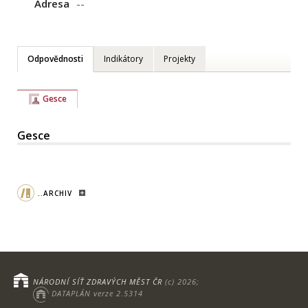
Adresa
--
Odpovědnosti
Indikátory
Projekty
Gesce
Gesce
..ARCHIV
NÁRODNÍ SÍŤ ZDRAVÝCH MĚST ČR
(c) 2026;
DATAPLÁN verze 2.5314