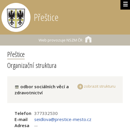
☰
Přeštice
Web provozuje
NSZM ČR
Přeštice
Organizační struktura
odbor sociálních věcí a
zobrazit strukturu
zdravotnictví
Telefon
377332530
E-mail
seidlova@prestice-mesto.cz
Adresa
--