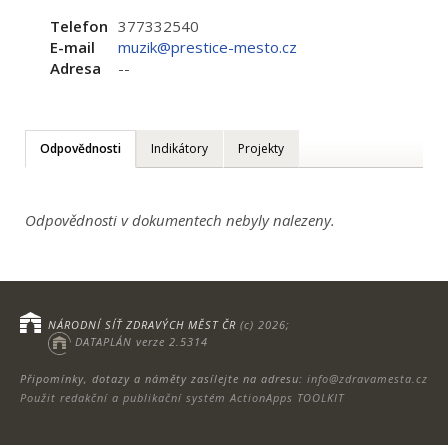
Telefon
377332540
E-mail
muzik@prestice-mesto.cz
Adresa
--
Odpovědnosti
Indikátory
Projekty
Odpovědnosti v dokumentech nebyly nalezeny.
NÁRODNÍ SÍŤ ZDRAVÝCH MĚST ČR
(c) 2026;
DATAPLÁN verze 2.5314
Připomínky, dotazy a náměty zasílejte na adresu:
info@zdravamesta.cz
Použit redakční a publikační systém ActionApps TOOLKIT