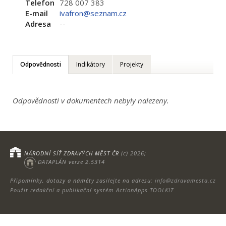
Telefon
728 007 383
E-mail
ivafron@seznam.cz
Adresa
--
Odpovědnosti
Indikátory
Projekty
Odpovědnosti v dokumentech nebyly nalezeny.
NÁRODNÍ SÍŤ ZDRAVÝCH MĚST ČR
(c) 2026;
DATAPLÁN verze 2.5314
Připomínky, dotazy a náměty zasílejte na adresu:
info@zdravamesta.cz
Použit redakční a publikační systém ActionApps TOOLKIT