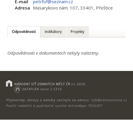
E-mail
petrfof@seznam.cz
Adresa
Masarykovo nám. 107, 33401, Přeštice
Odpovědnosti
Indikátory
Projekty
Odpovědnosti v dokumentech nebyly nalezeny.
NÁRODNÍ SÍŤ ZDRAVÝCH MĚST ČR
(c) 2026;
DATAPLÁN verze 2.5314
Připomínky, dotazy a náměty zasílejte na adresu:
info@zdravamesta.cz
Použit redakční a publikační systém ActionApps TOOLKIT