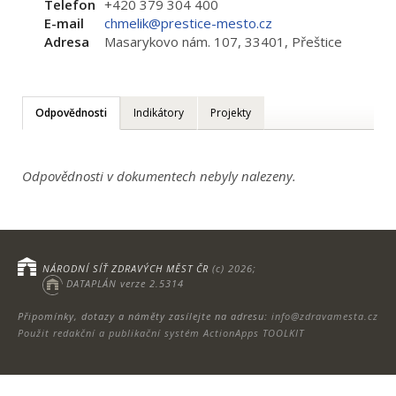
Telefon
+420 379 304 400
E-mail
chmelik@prestice-mesto.cz
Adresa
Masarykovo nám. 107, 33401, Přeštice
Odpovědnosti
Indikátory
Projekty
Odpovědnosti v dokumentech nebyly nalezeny.
NÁRODNÍ SÍŤ ZDRAVÝCH MĚST ČR
(c) 2026;
DATAPLÁN verze 2.5314
Připomínky, dotazy a náměty zasílejte na adresu:
info@zdravamesta.cz
Použit redakční a publikační systém ActionApps TOOLKIT