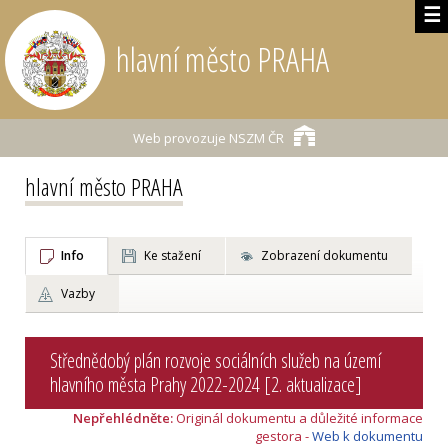
☰
hlavní město PRAHA
Web provozuje
NSZM ČR
hlavní město PRAHA
Info
Ke stažení
Zobrazení dokumentu
Vazby
Střednědobý plán rozvoje sociálních služeb na území
hlavního města Prahy 2022-2024 [2. aktualizace]
Nepřehlédněte:
Originál dokumentu a důležité informace
gestora -
Web k dokumentu