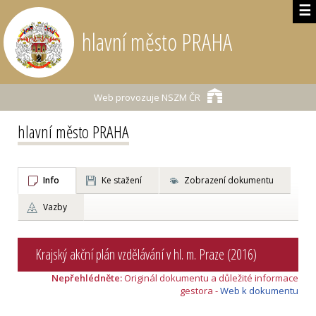
☰
hlavní město PRAHA
Web provozuje
NSZM ČR
hlavní město PRAHA
Info
Ke stažení
Zobrazení dokumentu
Vazby
Krajský akční plán vzdělávání v hl. m. Praze (2016)
Nepřehlédněte:
Originál dokumentu a důležité informace
gestora -
Web k dokumentu