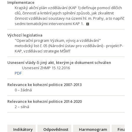
Implementace
Krajský akční plán vzdělávání (KAP 1) definuje pomocí dílčích
cílů, činností a kritérií jejich splnění způsob, jak zkvalitnit
činnost vzdělávací soustavy na území hl. m. Prahy, a to napříč
sedmi tematickými intervencemi KAP 1.
Výchozí legislativa
"Operační program Výzkum, vývoj a vzdělávání"
metodický list č. 05 (Národní ústav pro vzdělávání) - projekt P-
KAP, vzdělávací strategie MŠMT
Usnesení vlády či jiný akt, kterým je dokument schválen
Usnesení ZHMP 15.12.2016
PDF
Relevance ke kohezní politice 2007-2013
0 – žádná
Relevance ke kohezní politice 2014-2020
2 – silná
Indikátory
Odpovědnost
Harmonogram
Financ