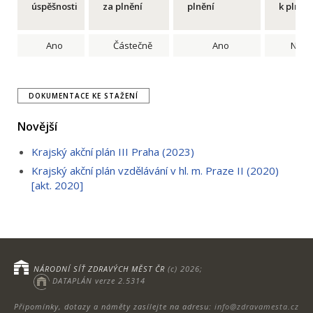
úspěšnosti
za plnění
plnění
k plnění
Ano
Částečně
Ano
Ne
DOKUMENTACE KE STAŽENÍ
Novější
Krajský akční plán III Praha (2023)
Krajský akční plán vzdělávání v hl. m. Praze II (2020)
[akt. 2020]
NÁRODNÍ SÍŤ ZDRAVÝCH MĚST ČR
(c) 2026;
DATAPLÁN verze 2.5314
Připomínky, dotazy a náměty zasílejte na adresu:
info@zdravamesta.cz