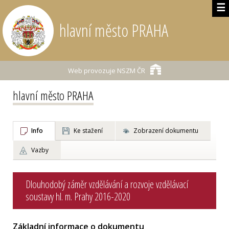
☰
hlavní město PRAHA
Web provozuje
NSZM ČR
hlavní město PRAHA
Info
Ke stažení
Zobrazení dokumentu
Vazby
Dlouhodobý záměr vzdělávání a rozvoje vzdělávací
soustavy hl. m. Prahy 2016-2020
Základní informace o dokumentu