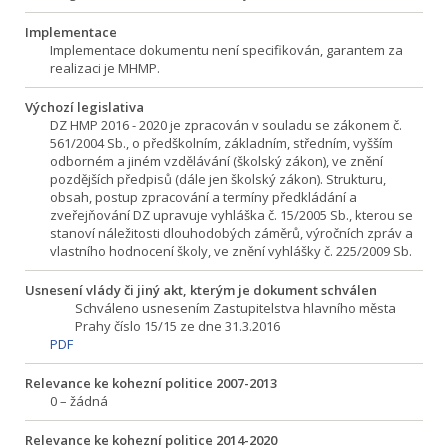
Implementace
Implementace dokumentu není specifikován, garantem za
realizaci je MHMP.
Výchozí legislativa
DZ HMP 2016 - 2020 je zpracován v souladu se zákonem č.
561/2004 Sb., o předškolním, základním, středním, vyšším
odborném a jiném vzdělávání (školský zákon), ve znění
pozdějších předpisů (dále jen školský zákon). Strukturu,
obsah, postup zpracování a termíny předkládání a
zveřejňování DZ upravuje vyhláška č. 15/2005 Sb., kterou se
stanoví náležitosti dlouhodobých záměrů, výročních zpráv a
vlastního hodnocení školy, ve znění vyhlášky č. 225/2009 Sb.
Usnesení vlády či jiný akt, kterým je dokument schválen
Schváleno usnesením Zastupitelstva hlavního města
Prahy číslo 15/15 ze dne 31.3.2016
PDF
Relevance ke kohezní politice 2007-2013
0 – žádná
Relevance ke kohezní politice 2014-2020