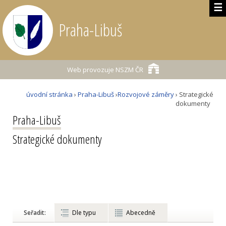
☰
Praha-Libuš
Web provozuje
NSZM ČR
úvodní stránka
›
Praha-Libuš
›
Rozvojové záměry
› Strategické
dokumenty
Praha-Libuš
Strategické dokumenty
Seřadit:
Dle typu
Abecedně