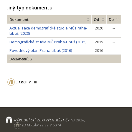
Jiný typ dokumentu
Dokument
Od
Do
Aktualizace demografické studie MČ Praha-
2020
--
Libuš (2020)
Demografická studie MČ Praha-Libuš (2015)
2015
--
Povodňový plán Praha-Libuš (2016)
2016
--
Dokumentů: 3
..ARCHIV
NÁRODNÍ SÍŤ ZDRAVÝCH MĚST ČR
(c) 2026;
DATAPLÁN verze 2.5314