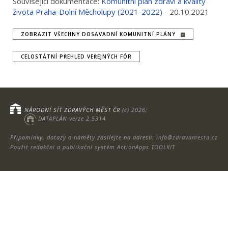
Související dokumentace:
Komunitní plán zdraví a kvality
života Praha-Dolní Měcholupy (2021-2022)
- 20.10.2021
ZOBRAZIT VŠECHNY DOSAVADNÍ KOMUNITNÍ PLÁNY
CELOSTÁTNÍ PŘEHLED VEŘEJNÝCH FÓR
NÁRODNÍ SÍŤ ZDRAVÝCH MĚST ČR
(c) 2026;
DATAPLÁN verze 2.5314
Připomínky, dotazy a náměty zasílejte na adresu:
info@zdravamesta.cz
Použit redakční a publikační systém ActionApps TOOLKIT