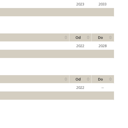
2023
2033
Od
Do
2022
2028
Od
Do
2022
--