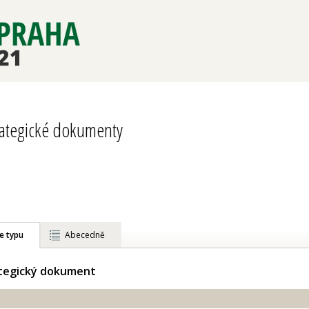
rategické dokumenty
e typu
Abecedně
ategický dokument