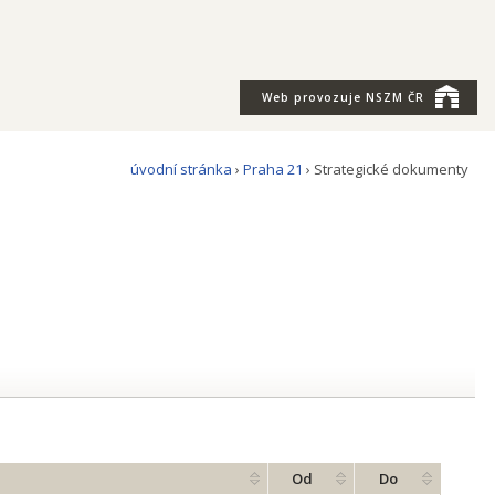
Web provozuje
NSZM ČR
úvodní stránka
›
Praha 21
› Strategické dokumenty
Od
Do