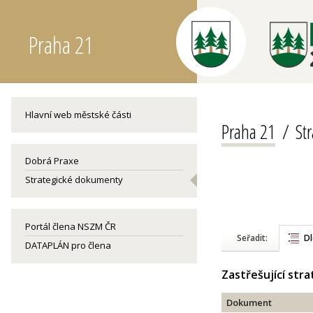
Praha 21
Hlavní web městské části
Praha 21
St
Dobrá Praxe
Strategické dokumenty
Portál člena NSZM ČR
Seřadit:
Dl
DATAPLÁN pro člena
Zastřešující str
Dokument