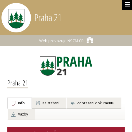
☰
Praha 21
Web provozuje
NSZM ČR
Praha 21
Info
Ke stažení
Zobrazení dokumentu
Vazby