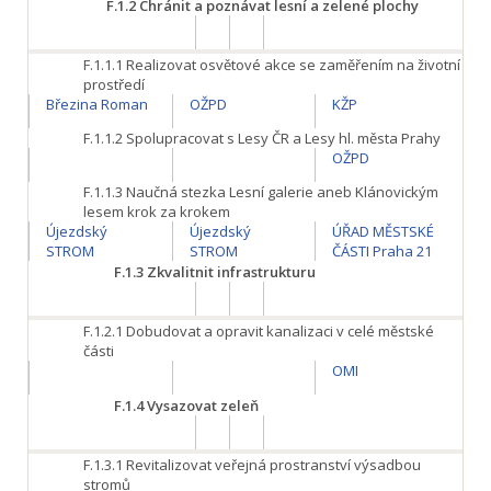
F.1.2
Chránit a poznávat lesní a zelené plochy
F.1.1.1
Realizovat osvětové akce se zaměřením na životní
prostředí
Březina Roman
OŽPD
KŽP
F.1.1.2
Spolupracovat s Lesy ČR a Lesy hl. města Prahy
OŽPD
F.1.1.3
Naučná stezka Lesní galerie aneb Klánovickým
lesem krok za krokem
Újezdský
Újezdský
ÚŘAD MĚSTSKÉ
STROM
STROM
ČÁSTI Praha 21
F.1.3
Zkvalitnit infrastrukturu
F.1.2.1
Dobudovat a opravit kanalizaci v celé městské
části
OMI
F.1.4
Vysazovat zeleň
F.1.3.1
Revitalizovat veřejná prostranství výsadbou
stromů