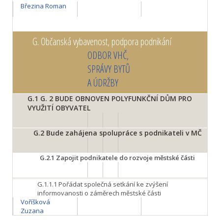
Březina Roman
G.
Občanská vybavenost, podpora podnikání
ODBOR VHČ,
SPRÁVY BYTŮ
A ÚDRŽBY
G.1
G. 2 BUDE OBNOVEN POLYFUNKČNÍ DŮM PRO
VYUŽITÍ OBYVATEL
G.2
Bude zahájena spolupráce s podnikateli v MČ
G.2.1
Zapojit podnikatele do rozvoje městské části
G.1.1.1
Pořádat společná setkání ke zvýšení
informovanosti o záměrech městské části
Voříšková
Zuzana