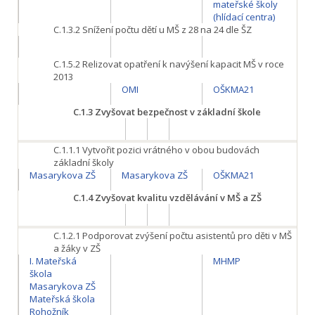
mateřské školy
(hlídací centra)
C.1.3.2 Snížení počtu dětí u MŠ z 28 na 24 dle ŠZ
C.1.5.2
Relizovat opatření k navýšení kapacit MŠ v roce
2013
OMI
OŠKMA21
C.1.3
Zvyšovat bezpečnost v základní škole
C.1.1.1
Vytvořit pozici vrátného v obou budovách
základní školy
Masarykova ZŠ
Masarykova ZŠ
OŠKMA21
C.1.4
Zvyšovat kvalitu vzdělávání v MŠ a ZŠ
C.1.2.1
Podporovat zvýšení počtu asistentů pro děti v MŠ
a žáky v ZŠ
I. Mateřská
MHMP
škola
Masarykova ZŠ
Mateřská škola
Rohožník