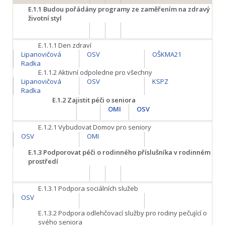
E.1.1
Budou pořádány programy ze zaměřením na zdravý
životní styl
E.1.1.1
Den zdraví
Lipanovičová
OSV
OŠKMA21
Radka
E.1.1.2
Aktivní odpoledne pro všechny
Lipanovičová
OSV
KSPZ
Radka
E.1.2
Zajistit péči o seniora
OMI
OSV
E.1.2.1
Vybudovat Domov pro seniory
OSV
OMI
E.1.3
Podporovat péči o rodinného příslušníka v rodinném
prostředí
E.1.3.1
Podpora sociálních služeb
OSV
E.1.3.2
Podpora odlehčovací služby pro rodiny pečující o
svého seniora