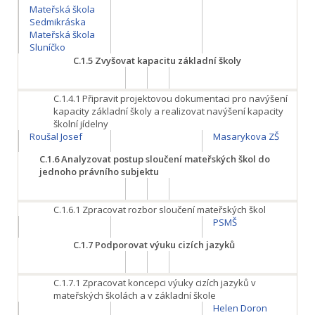
Mateřská škola
Sedmikráska
Mateřská škola
Sluníčko
C.1.5
Zvyšovat kapacitu základní školy
C.1.4.1
Připravit projektovou dokumentaci pro navýšení
kapacity základní školy a realizovat navýšení kapacity
školní jídelny
Roušal Josef
Masarykova ZŠ
C.1.6
Analyzovat postup sloučení mateřských škol do
jednoho právního subjektu
C.1.6.1
Zpracovat rozbor sloučení mateřských škol
PSMŠ
C.1.7
Podporovat výuku cizích jazyků
C.1.7.1
Zpracovat koncepci výuky cizích jazyků v
mateřských školách a v základní škole
Helen Doron