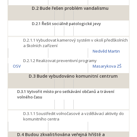
D.2
Bude řešen problém vandalismu
D.2.1
Řešit sociálně patologické jevy
D.2.1.1
Vybudovat kamerový systém v okolí předškolních
a školních zařízení
Nedvěd Martin
D.2.1.2
Realizovat preventivní programy
OSV
Masarykova ZŠ
D.3
Bude vybudováno komunitní centrum
D.3.1
Vytvořit místo pro setkávání občanů a trávení
volného času
D.3.1.1
Soustředit volnočasové a vzdělávací aktivity do
komunitního centra
D.4
Budou zkvalitňována veřejná hřiště a