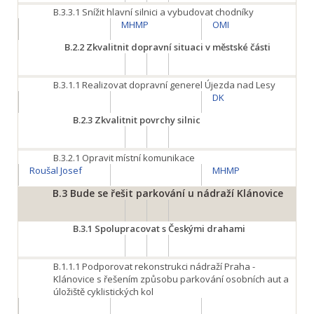
B.3.3.1
Snížit hlavní silnici a vybudovat chodníky
MHMP
OMI
B.2.2
Zkvalitnit dopravní situaci v městské části
B.3.1.1
Realizovat dopravní generel Újezda nad Lesy
DK
B.2.3
Zkvalitnit povrchy silnic
B.3.2.1
Opravit místní komunikace
Roušal Josef
MHMP
B.3
Bude se řešit parkování u nádraží Klánovice
B.3.1
Spolupracovat s Českými drahami
B.1.1.1
Podporovat rekonstrukci nádraží Praha -
Klánovice s řešením způsobu parkování osobních aut a
úložiště cyklistických kol