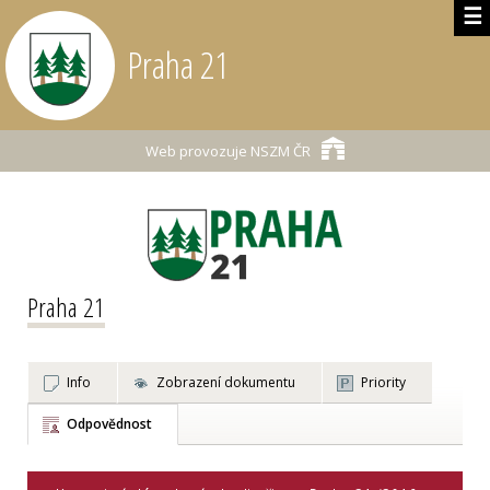
☰
Praha 21
Web provozuje
NSZM ČR
Praha 21
Info
Zobrazení dokumentu
Priority
Odpovědnost