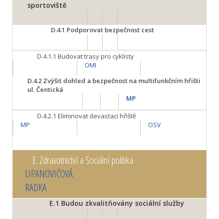
sportoviště
D.4.1
Podporovat bezpečnost cest
D.4.1.1
Budovat trasy pro cyklisty
OMI
D.4.2
Zvýšit dohled a bezpečnost na multifunkčním hřišti
ul. Čentická
MP
D.4.2.1
Eliminovat devastaci hřiště
MP
OSV
E.
Zdravotnictví a Sociální politika
LIPANOVIČOVÁ
RADKA
E.1
Budou zkvalitňovány sociální služby