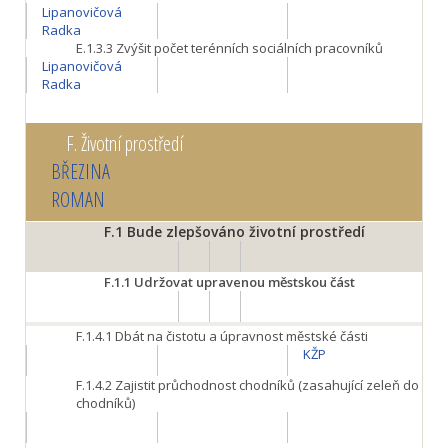
Lipanovičová
Radka
E.1.3.3
Zvýšit počet terénních sociálních pracovníků
Lipanovičová
Radka
F.
Životní prostředí
BŘEZINA
ROMAN
F.1
Bude zlepšováno životní prostředí
F.1.1
Udržovat upravenou městskou část
F.1.4.1
Dbát na čistotu a úpravnost městské části
KŽP
F.1.4.2 Zajistit průchodnost chodníků (zasahující zeleň do
chodníků)