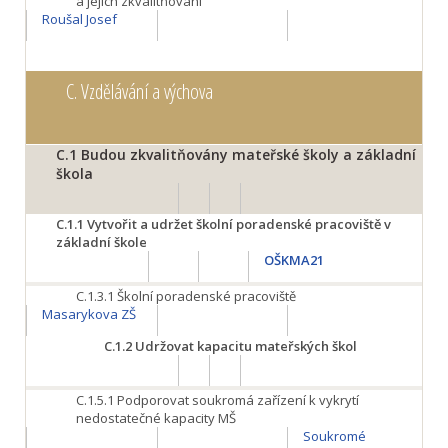
a jejich zkvalitňování
Roušal Josef
C.
Vzdělávání a výchova
C.1
Budou zkvalitňovány mateřské školy a základní
škola
C.1.1
Vytvořit a udržet školní poradenské pracoviště v
základní škole
OŠKMA21
C.1.3.1
Školní poradenské pracoviště
Masarykova ZŠ
C.1.2
Udržovat kapacitu mateřských škol
C.1.5.1
Podporovat soukromá zařízení k vykrytí
nedostatečné kapacity MŠ
Soukromé