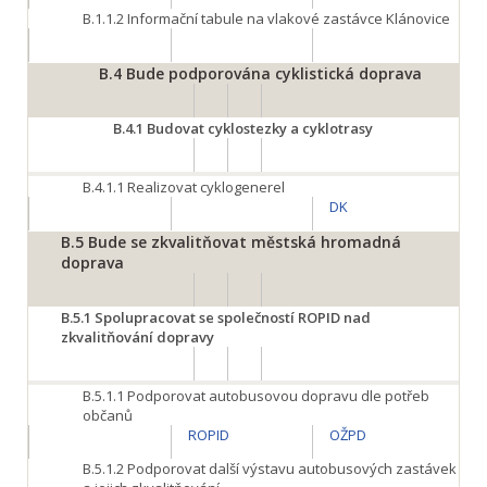
B.1.1.2 Informační tabule na vlakové zastávce Klánovice
B.4
Bude podporována cyklistická doprava
B.4.1
Budovat cyklostezky a cyklotrasy
B.4.1.1
Realizovat cyklogenerel
DK
B.5
Bude se zkvalitňovat městská hromadná
doprava
B.5.1
Spolupracovat se společností ROPID nad
zkvalitňování dopravy
B.5.1.1
Podporovat autobusovou dopravu dle potřeb
občanů
ROPID
OŽPD
B.5.1.2
Podporovat další výstavu autobusových zastávek