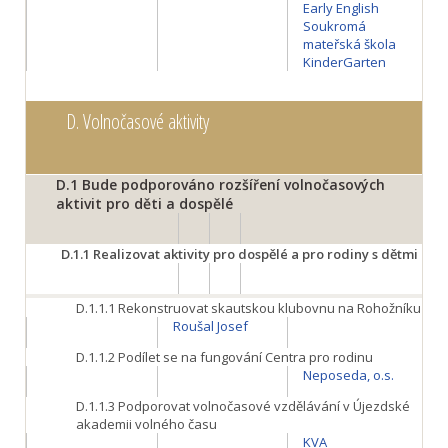
Early English
Soukromá
mateřská škola
KinderGarten
D.
Volnočasové aktivity
D.1
Bude podporováno rozšíření volnočasových
aktivit pro děti a dospělé
D.1.1
Realizovat aktivity pro dospělé a pro rodiny s dětmi
D.1.1.1
Rekonstruovat skautskou klubovnu na Rohožníku
Roušal Josef
D.1.1.2
Podílet se na fungování Centra pro rodinu
Neposeda, o.s.
D.1.1.3
Podporovat volnočasové vzdělávání v Újezdské
akademii volného času
KVA