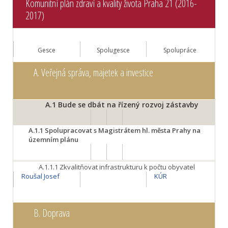
Komunitní plán zdraví a kvality života Praha 21 (2016-
2017)
Gesce
Spolugesce
Spolupráce
A.
Veřejná správa, majetek a investice
A.1
Bude se dbát na řízený rozvoj zástavby
A.1.1
Spolupracovat s Magistrátem hl. města Prahy na
územním plánu
A.1.1.1
Zkvalitňovat infrastrukturu k počtu obyvatel
Roušal Josef
KÚR
B.
Doprava