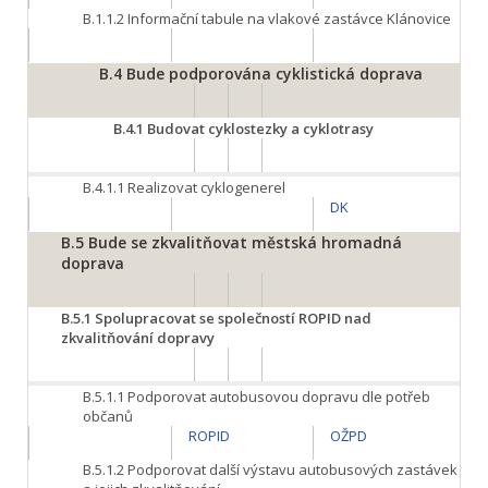
B.1.1.2 Informační tabule na vlakové zastávce Klánovice
B.4
Bude podporována cyklistická doprava
B.4.1
Budovat cyklostezky a cyklotrasy
B.4.1.1
Realizovat cyklogenerel
DK
B.5
Bude se zkvalitňovat městská hromadná
doprava
B.5.1
Spolupracovat se společností ROPID nad
zkvalitňování dopravy
B.5.1.1
Podporovat autobusovou dopravu dle potřeb
občanů
ROPID
OŽPD
B.5.1.2
Podporovat další výstavu autobusových zastávek