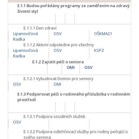
E.1.1
Budou pořádány programy ze zaměřením na zdravý
životní styl
E.1.1.1
Den zdraví
Lipanovičová
OSV
OŠKMA21
Radka
E.1.1.2
Aktivní odpoledne pro všechny
Lipanovičová
OSV
KSPZ
Radka
E.1.2
Zajistit péči o seniora
OMI
OSV
E.1.2.1
Vybudovat Domov pro seniory
OSV
OMI
E.1.3
Podporovat péči o rodinného příslušníka v rodinném
prostředí
E.1.3.1
Podpora sociálních služeb
OSV
E.1.3.2
Podpora odlehčovací služby pro rodiny pečující o
svého seniora