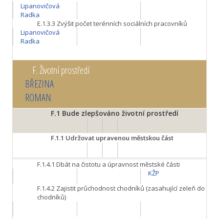
Lipanovičová
Radka
E.1.3.3
Zvýšit počet terénních sociálních pracovníků
Lipanovičová
Radka
F.
Životní prostředí
BŘEZINA
ROMAN
F.1
Bude zlepšováno životní prostředí
F.1.1
Udržovat upravenou městskou část
F.1.4.1
Dbát na čistotu a úpravnost městské části
KŽP
F.1.4.2 Zajistit průchodnost chodníků (zasahující zeleň do
chodníků)