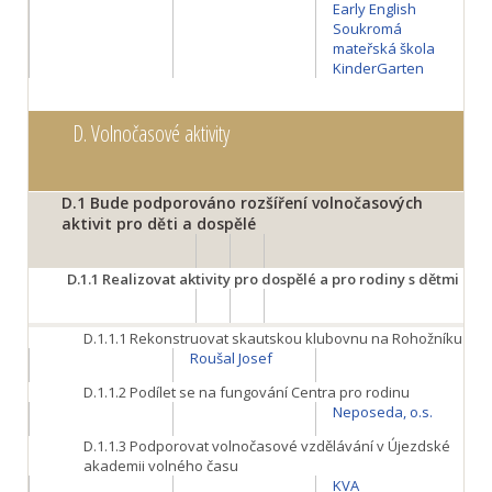
Early English
Soukromá
mateřská škola
KinderGarten
D.
Volnočasové aktivity
D.1
Bude podporováno rozšíření volnočasových
aktivit pro děti a dospělé
D.1.1
Realizovat aktivity pro dospělé a pro rodiny s dětmi
D.1.1.1
Rekonstruovat skautskou klubovnu na Rohožníku
Roušal Josef
D.1.1.2
Podílet se na fungování Centra pro rodinu
Neposeda, o.s.
D.1.1.3
Podporovat volnočasové vzdělávání v Újezdské
akademii volného času
KVA