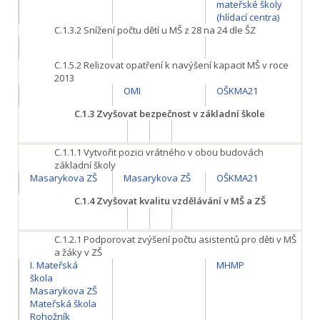
mateřské školy
(hlídací centra)
C.1.3.2 Snížení počtu dětí u MŠ z 28 na 24 dle ŠZ
C.1.5.2
Relizovat opatření k navýšení kapacit MŠ v roce
2013
OMI
OŠKMA21
C.1.3
Zvyšovat bezpečnost v základní škole
C.1.1.1
Vytvořit pozici vrátného v obou budovách
základní školy
Masarykova ZŠ
Masarykova ZŠ
OŠKMA21
C.1.4
Zvyšovat kvalitu vzdělávání v MŠ a ZŠ
C.1.2.1
Podporovat zvýšení počtu asistentů pro děti v MŠ
a žáky v ZŠ
I. Mateřská
MHMP
škola
Masarykova ZŠ
Mateřská škola
Rohožník