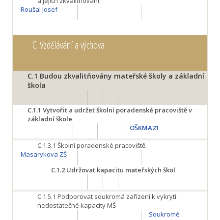
a jejich zkvalitňování
Roušal Josef
C.
Vzdělávání a výchova
C.1
Budou zkvalitňovány mateřské školy a základní
škola
C.1.1
Vytvořit a udržet školní poradenské pracoviště v
základní škole
OŠKMA21
C.1.3.1
Školní poradenské pracoviště
Masarykova ZŠ
C.1.2
Udržovat kapacitu mateřských škol
C.1.5.1
Podporovat soukromá zařízení k vykrytí
nedostatečné kapacity MŠ
Soukromé