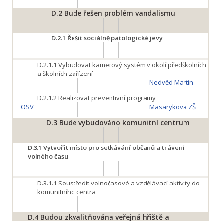
D.2
Bude řešen problém vandalismu
D.2.1
Řešit sociálně patologické jevy
D.2.1.1
Vybudovat kamerový systém v okolí předškolních
a školních zařízení
Nedvěd Martin
D.2.1.2
Realizovat preventivní programy
OSV
Masarykova ZŠ
D.3
Bude vybudováno komunitní centrum
D.3.1
Vytvořit místo pro setkávání občanů a trávení
volného času
D.3.1.1
Soustředit volnočasové a vzdělávací aktivity do
komunitního centra
D.4
Budou zkvalitňována veřejná hřiště a