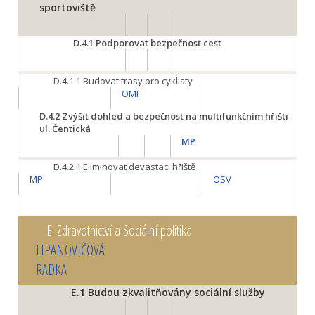
sportoviště
D.4.1
Podporovat bezpečnost cest
D.4.1.1
Budovat trasy pro cyklisty
OMI
D.4.2
Zvýšit dohled a bezpečnost na multifunkčním hřišti
ul. Čentická
MP
D.4.2.1
Eliminovat devastaci hřiště
MP
OSV
E.
Zdravotnictví a Sociální politika
LIPANOVIČOVÁ
RADKA
E.1
Budou zkvalitňovány sociální služby