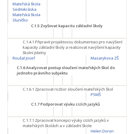
Mateřská škola
Sedmikráska
Mateřská škola
Sluníčko
C.1.5
Zvyšovat kapacitu základní školy
C.1.4.1
Připravit projektovou dokumentaci pro navýšení
kapacity základní školy a realizovat navýšení kapacity
školní jídelny
Roušal Josef
Masarykova ZŠ
C.1.6
Analyzovat postup sloučení mateřských škol do
jednoho právního subjektu
C.1.6.1
Zpracovat rozbor sloučení mateřských škol
PSMŠ
C.1.7
Podporovat výuku cizích jazyků
C.1.7.1
Zpracovat koncepci výuky cizích jazyků v
mateřských školách a v základní škole
Helen Doron