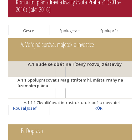
Komunitní plán zdraví a kvality života Praha 21 (2015-
2016) [akt. 2016]
Gesce
Spolugesce
Spolupráce
A.
Veřejná správa, majetek a investice
A.1
Bude se dbát na řízený rozvoj zástavby
A.1.1
Spolupracovat s Magistrátem hl. města Prahy na
územním plánu
A.1.1.1
Zkvalitňovat infrastrukturu k počtu obyvatel
Roušal Josef
KÚR
B.
Doprava