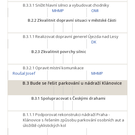
B.3.3.1
Snížit hlavní silnici a vybudovat chodníky
MHMP
OMI
B.2.2
Zkvalitnit dopravní situaci v městské části
B.3.1.1
Realizovat dopravní generel Újezda nad Lesy
DK
B.2.3
Zkvalitnit povrchy silnic
B.3.2.1
Opravit místní komunikace
Roušal Josef
MHMP
B.3
Bude se řešit parkování u nádraží Klánovice
B.3.1
Spolupracovat s Českými drahami
B.1.1.1
Podporovat rekonstrukci nádraží Praha -
Klánovice s řešením způsobu parkování osobních aut a
úložiště cyklistických kol