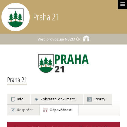
☰
Praha 21
Web provozuje
NSZM ČR
Praha 21
Info
Zobrazení dokumentu
Priority
Rozpočet
Odpovědnost