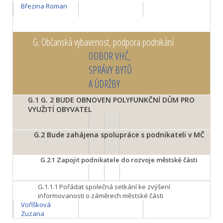
Březina Roman
G.
Občanská vybavenost, podpora podnikání
ODBOR VHČ,
SPRÁVY BYTŮ
A ÚDRŽBY
G.1
G. 2 BUDE OBNOVEN POLYFUNKČNÍ DŮM PRO
VYUŽITÍ OBYVATEL
G.2
Bude zahájena spolupráce s podnikateli v MČ
G.2.1
Zapojit podnikatele do rozvoje městské části
G.1.1.1
Pořádat společná setkání ke zvýšení
informovanosti o záměrech městské části
Voříšková
Zuzana