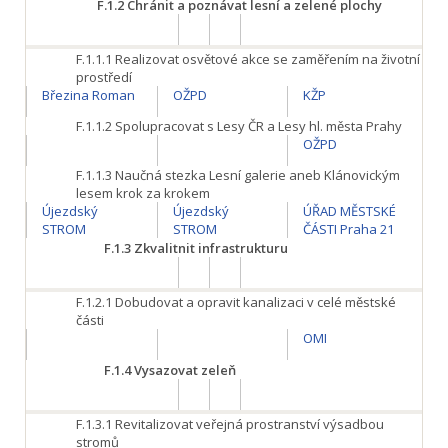
F.1.2
Chránit a poznávat lesní a zelené plochy
F.1.1.1
Realizovat osvětové akce se zaměřením na životní
prostředí
Březina Roman
OŽPD
KŽP
F.1.1.2
Spolupracovat s Lesy ČR a Lesy hl. města Prahy
OŽPD
F.1.1.3
Naučná stezka Lesní galerie aneb Klánovickým
lesem krok za krokem
Újezdský
Újezdský
ÚŘAD MĚSTSKÉ
STROM
STROM
ČÁSTI Praha 21
F.1.3
Zkvalitnit infrastrukturu
F.1.2.1
Dobudovat a opravit kanalizaci v celé městské
části
OMI
F.1.4
Vysazovat zeleň
F.1.3.1
Revitalizovat veřejná prostranství výsadbou
stromů