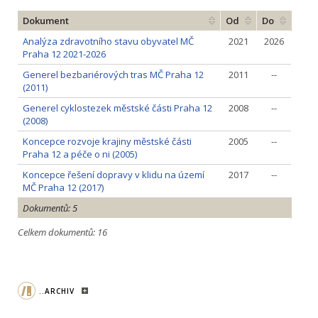
Dokument
Od
Do
Analýza zdravotního stavu obyvatel MČ
2021
2026
Praha 12 2021-2026
Generel bezbariérových tras MČ Praha 12
2011
--
(2011)
Generel cyklostezek městské části Praha 12
2008
--
(2008)
Koncepce rozvoje krajiny městské části
2005
--
Praha 12 a péče o ni (2005)
Koncepce řešení dopravy v klidu na území
2017
--
MČ Praha 12 (2017)
Dokumentů: 5
Celkem dokumentů: 16
..ARCHIV