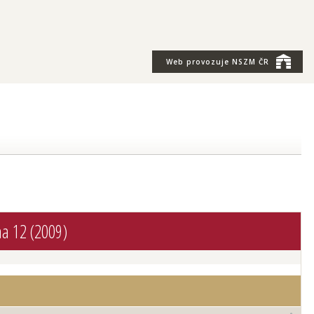
Web provozuje
NSZM ČR
ha 12 (2009)