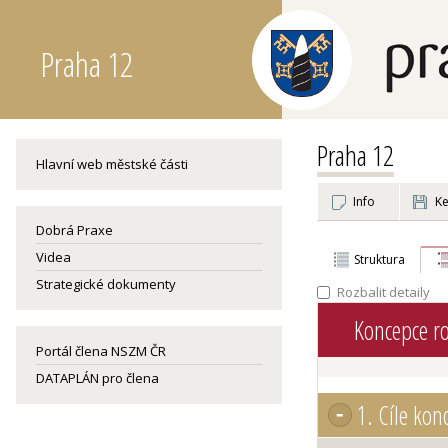
Praha 12
Praha 12
Hlavní web městské části
Info
Ke
Dobrá Praxe
Videa
Struktura
Strategické dokumenty
Rozbalit detaily
Koncepce ro
Portál člena NSZM ČR
DATAPLÁN pro člena
1.
Cíle konc