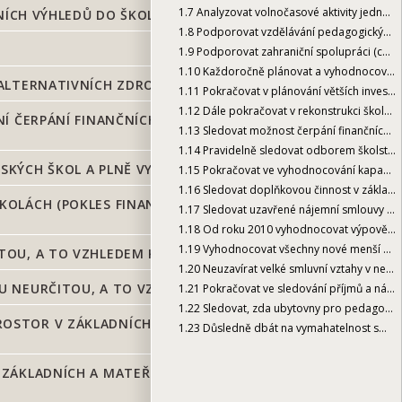
1.7
Analyzovat volnočasové aktivity jednou za dva roky
ČNÍCH VÝHLEDŮ DO ŠKOLSKÝCH BUDOV
1.8
Podporovat vzdělávání pedagogických pracovníků v městské části (rozpočet městské části, jiné alternativní zdroje)
1.9
Podporovat zahraniční spolupráci (cesty do zahraničí)
1.10
Každoročně plánovat a vyhodnocovat kombinovaný způsob oprav
LTERNATIVNÍCH ZDROJŮ (ŠKOLNÍ BUDOVY, HŘIŠTĚ)
1.11
Pokračovat v plánování větších investic a dalších investičních výhledů do školských budov
1.12
Dále pokračovat v rekonstrukci školních jídelen
Í ČERPÁNÍ FINANČNÍCH NORMATIVŮ, PLNĚNÍ
1.13
Sledovat možnost čerpání finančních prostředků z jiných alternativních zdrojů (školní budovy, hřiště)
1.14
Pravidelně sledovat odborem školství, kultury a vzdělávání čerpání finančních normativů, plnění spotřebních košů, pestrost jídelních lístků
KÝCH ŠKOL A PLNĚ VYUŽÍT KAPACITY VOLNÉ
1.15
Pokračovat ve vyhodnocování kapacity základních a mateřských škol a plně využít kapacity volné
1.16
Sledovat doplňkovou činnost v základních a mateřských školách (pokles finančních prostředků v doplňkové činnosti škol)
KOLÁCH (POKLES FINANČNÍCH PROSTŘEDKŮ V
1.17
Sledovat uzavřené nájemní smlouvy uzavřené na dobu určitou, a to vzhledem ke kapacitě škol
1.18
Od roku 2010 vyhodnocovat výpovědi velkých smluv na dobu neurčitou, a to vzhledem ke kapacitě škol
1.19
Vyhodnocovat všechny nové menší pronájmy nebytových prostor v základních či mateřských školách, a to vzhledem k jejich kapacitě
OU, A TO VZHLEDEM KE KAPACITĚ ŠKOL
1.20
Neuzavírat velké smluvní vztahy v nebytových prostorech základních a mateřských škol, a to vzhledem k jejich kapacitě
 NEURČITOU, A TO VZHLEDEM KE KAPACITĚ ŠKOL
1.21
Pokračovat ve sledování příjmů a nákladů jednotlivých škol (případné zvyšování nákladů v kapitole školství – příprava rozpočtu)
1.22
Sledovat, zda ubytovny pro pedagogické pracovníky plně pokrývají požadovanou kapacitu
STOR V ZÁKLADNÍCH ČI MATEŘSKÝCH ŠKOLÁCH, A
1.23
Důsledně dbát na vymahatelnost smluv v ubytovacích prostorech (školnických bytech, přístřeších ve školských objektech, bytovém ubytování ve školském objektu Angelovova)
ZÁKLADNÍCH A MATEŘSKÝCH ŠKOL, A TO VZHLEDEM K