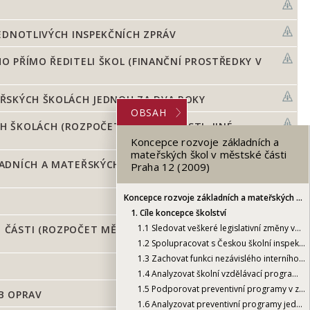
EDNOTLIVÝCH INSPEKČNÍCH ZPRÁV
 PŘÍMO ŘEDITELI ŠKOL (FINANČNÍ PROSTŘEDKY V
ŘSKÝCH ŠKOLÁCH JEDNOU ZA DVA ROKY
OBSAH
 ŠKOLÁCH (ROZPOČET MĚSTSKÉ ČÁSTI, JINÉ
Koncepce rozvoje základních a
mateřských škol v městské části
ADNÍCH A MATEŘSKÝCH ŠKOLÁCH (PREVENCE
Praha 12 (2009)
Koncepce rozvoje základních a mateřských škol v městské části Praha 12 (2009)
1.
Cíle koncepce školství
1.1
Sledovat veškeré legislativní změny ve školství
ÁSTI (ROZPOČET MĚSTSKÉ ČÁSTI, JINÉ
1.2
Spolupracovat s Českou školní inspekcí při vyhodnocování jednotlivých inspekčních zpráv
1.3
Zachovat funkci nezávislého interního auditora podřízeného přímo řediteli škol (finanční prostředky v neinvestičním příspěvku základních a mateřských škol)
1.4
Analyzovat školní vzdělávací programy v základních a mateřských školách jednou za dva roky
1.5
Podporovat preventivní programy v základních a mateřských školách (rozpočet městské části, jiné alternativní zdroje)
B OPRAV
1.6
Analyzovat preventivní programy jednou za dva roky v základních a mateřských školách (prevence sociálně patologických jevů, prevence kriminality)