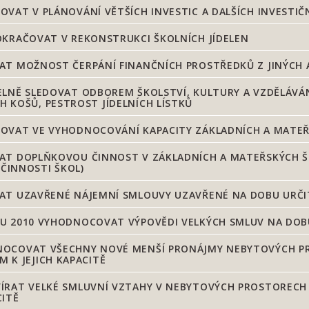
VAT V PLÁNOVÁNÍ VĚTŠÍCH INVESTIC A DALŠÍCH INVESTI
KRAČOVAT V REKONSTRUKCI ŠKOLNÍCH JÍDELEN
T MOŽNOST ČERPÁNÍ FINANČNÍCH PROSTŘEDKŮ Z JINÝCH A
LNĚ SLEDOVAT ODBOREM ŠKOLSTVÍ, KULTURY A VZDĚLÁVÁN
H KOŠŮ, PESTROST JÍDELNÍCH LÍSTKŮ
VAT VE VYHODNOCOVÁNÍ KAPACITY ZÁKLADNÍCH A MATEŘS
AT DOPLŇKOVOU ČINNOST V ZÁKLADNÍCH A MATEŘSKÝCH Š
ČINNOSTI ŠKOL)
AT UZAVŘENÉ NÁJEMNÍ SMLOUVY UZAVŘENÉ NA DOBU URČIT
U 2010 VYHODNOCOVAT VÝPOVĚDI VELKÝCH SMLUV NA DOBU
OCOVAT VŠECHNY NOVÉ MENŠÍ PRONÁJMY NEBYTOVÝCH PRO
 K JEJICH KAPACITĚ
ÍRAT VELKÉ SMLUVNÍ VZTAHY V NEBYTOVÝCH PROSTORECH 
CITĚ