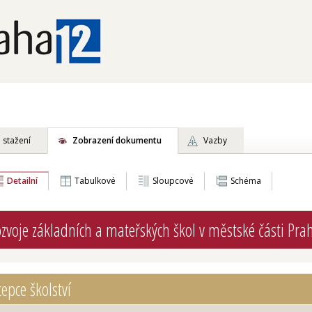
 stažení
Zobrazení dokumentu
Vazby
Detailní
Tabulkové
Sloupcové
Schéma
zvoje základních a mateřských škol v městské části Pra
epce školství