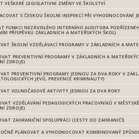
 VEŠKERÉ LEGISLATIVNÍ ZMĚNY VE ŠKOLSTVÍ
COVAT S ČESKOU ŠKOLNÍ INSPEKCÍ PŘI VYHODNOCOVÁNÍ J
 FUNKCI NEZÁVISLÉHO INTERNÍHO AUDITORA PODŘÍZENÉHO
NÍM PŘÍSPĚVKU ZÁKLADNÍCH A MATEŘSKÝCH ŠKOL)
VAT ŠKOLNÍ VZDĚLÁVACÍ PROGRAMY V ZÁKLADNÍCH A MATE
VAT PREVENTIVNÍ PROGRAMY V ZÁKLADNÍCH A MATEŘSKÝCH
NÍ ZDROJE)
VAT PREVENTIVNÍ PROGRAMY JEDNOU ZA DVA ROKY V ZÁKL
ATOLOGICKÝCH JEVŮ, PREVENCE KRIMINALITY)
VAT VOLNOČASOVÉ AKTIVITY JEDNOU ZA DVA ROKY
AT VZDĚLÁVÁNÍ PEDAGOGICKÝCH PRACOVNÍKŮ V MĚSTSKÉ Č
NÍ ZDROJE)
AT ZAHRANIČNÍ SPOLUPRÁCI (CESTY DO ZAHRANIČÍ)
OČNĚ PLÁNOVAT A VYHODNOCOVAT KOMBINOVANÝ ZPŮSO