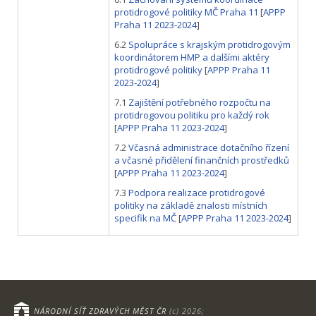
protidrogové politiky MČ Praha 11
[
APPP
Praha 11 2023-2024
]
6.2
Spolupráce s krajským protidrogovým
koordinátorem HMP a dalšími aktéry
protidrogové politiky
[
APPP Praha 11
2023-2024
]
7.1
Zajištění potřebného rozpočtu na
protidrogovou politiku pro každý rok
[
APPP Praha 11 2023-2024
]
7.2
Včasná administrace dotačního řízení
a včasné přidělení finančních prostředků
[
APPP Praha 11 2023-2024
]
7.3
Podpora realizace protidrogové
politiky na základě znalosti místních
specifik na MČ
[
APPP Praha 11 2023-2024
]
NÁRODNÍ SÍŤ ZDRAVÝCH MĚST ČR
(c) 2026;