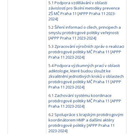
5.1
Podpora vzdělávání v oblasti
závislostí pro školní metodiky prevence
ZŠ MČ Praha 11
[
APPP Praha 11 2023-
2024
]
5.2
Šíření informací o cílech, principech a
smyslu protidrogové politiky veřejnosti
[
APPP Praha 11 2023-2024
]
5.3
Zpracování výročních zpráv o realizaci
protidrogové politiky MČ Praha 11
[
APPP
Praha 11 2023-2024
]
5.4
Podpora výzkumných prací v oblasti
adiktologie, které budou sloužit ke
zkvalitnění jednotlivých kroků v oblastech
protidrogové politiky MČ Praha 11
[
APPP
Praha 11 2023-2024
]
6.1
Zachování systému koordinace
protidrogové politiky MČ Praha 11
[
APPP
Praha 11 2023-2024
]
6.2
Spolupráce s krajským protidrogovým
koordinátorem HMP a dalšími aktéry
protidrogové politiky
[
APPP Praha 11
2023-2024
]