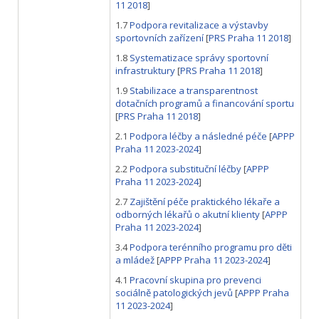
11 2018
]
1.7
Podpora revitalizace a výstavby
sportovních zařízení
[
PRS Praha 11 2018
]
1.8
Systematizace správy sportovní
infrastruktury
[
PRS Praha 11 2018
]
1.9
Stabilizace a transparentnost
dotačních programů a financování sportu
[
PRS Praha 11 2018
]
2.1
Podpora léčby a následné péče
[
APPP
Praha 11 2023-2024
]
2.2
Podpora substituční léčby
[
APPP
Praha 11 2023-2024
]
2.7
Zajištění péče praktického lékaře a
odborných lékařů o akutní klienty
[
APPP
Praha 11 2023-2024
]
3.4
Podpora terénního programu pro děti
a mládež
[
APPP Praha 11 2023-2024
]
4.1
Pracovní skupina pro prevenci
sociálně patologických jevů
[
APPP Praha
11 2023-2024
]