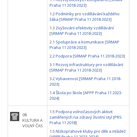
Praha 11 2018-2023
]
1.2
Podmínky pro vzdělávání každého
žáka
[
SRMAP Praha 11 2018-2023
]
1.3
Zvyšování efektivity vzdělávání
[
SRMAP Praha 11 2018-2023
]
2.1
Spolupráce a komunikace
[
SRMAP
Praha 11 2018-2023
]
2.2
Podpora
[
SRMAP Praha 11 2018-2023
]
3.1
Rozvoj infrastruktury pro vzdělávání
[
SRMAP Praha 11 2018-2023
]
3.2
Vybavenost
[
SRMAP Praha 11 2018-
2023
]
1.4
Škola po škole
[
APPP Praha 11 2023-
2024
]
1.5
Podpora volnočasových aktivit
08.
zaměřených na zdravý životní styl
[
PRS
KULTURA A
Praha 11 2018
]
VOLNÝ ČAS
1.5
Nízkoprahové kluby pro děti a mládež
[
APPP Praha 11 2023-2024
]