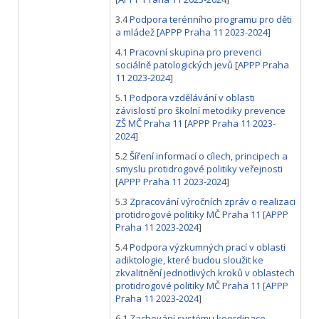
3.4
Podpora terénního programu pro děti
a mládež
[
APPP Praha 11 2023-2024
]
4.1
Pracovní skupina pro prevenci
sociálně patologických jevů
[
APPP Praha
11 2023-2024
]
5.1
Podpora vzdělávání v oblasti
závislostí pro školní metodiky prevence
ZŠ MČ Praha 11
[
APPP Praha 11 2023-
2024
]
5.2
Šíření informací o cílech, principech a
smyslu protidrogové politiky veřejnosti
[
APPP Praha 11 2023-2024
]
5.3
Zpracování výročních zpráv o realizaci
protidrogové politiky MČ Praha 11
[
APPP
Praha 11 2023-2024
]
5.4
Podpora výzkumných prací v oblasti
adiktologie, které budou sloužit ke
zkvalitnění jednotlivých kroků v oblastech
protidrogové politiky MČ Praha 11
[
APPP
Praha 11 2023-2024
]
6.1
Zachování systému koordinace