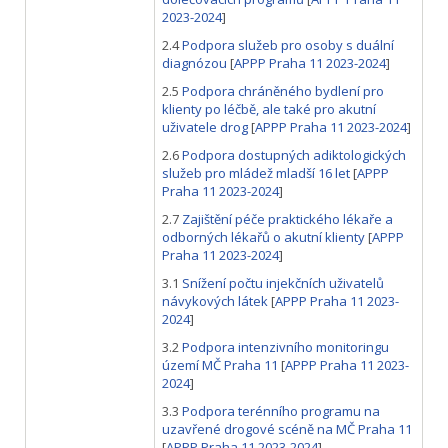
2023-2024
]
2.4
Podpora služeb pro osoby s duální
diagnózou
[
APPP Praha 11 2023-2024
]
2.5
Podpora chráněného bydlení pro
klienty po léčbě, ale také pro akutní
uživatele drog
[
APPP Praha 11 2023-2024
]
2.6
Podpora dostupných adiktologických
služeb pro mládež mladší 16 let
[
APPP
Praha 11 2023-2024
]
2.7
Zajištění péče praktického lékaře a
odborných lékařů o akutní klienty
[
APPP
Praha 11 2023-2024
]
3.1
Snížení počtu injekčních uživatelů
návykových látek
[
APPP Praha 11 2023-
2024
]
3.2
Podpora intenzivního monitoringu
území MČ Praha 11
[
APPP Praha 11 2023-
2024
]
3.3
Podpora terénního programu na
uzavřené drogové scéně na MČ Praha 11
[
APPP Praha 11 2023-2024
]