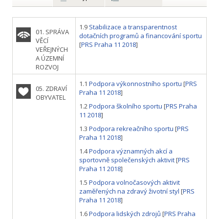
1.9
Stabilizace a transparentnost
01. SPRÁVA
dotačních programů a financování sportu
VĚCÍ
[
PRS Praha 11 2018
]
VEŘEJNÝCH
A ÚZEMNÍ
ROZVOJ
1.1
Podpora výkonnostního sportu
[
PRS
05. ZDRAVÍ
Praha 11 2018
]
OBYVATEL
1.2
Podpora školního sportu
[
PRS Praha
11 2018
]
1.3
Podpora rekreačního sportu
[
PRS
Praha 11 2018
]
1.4
Podpora významných akcí a
sportovně společenských aktivit
[
PRS
Praha 11 2018
]
1.5
Podpora volnočasových aktivit
zaměřených na zdravý životní styl
[
PRS
Praha 11 2018
]
1.6
Podpora lidských zdrojů
[
PRS Praha