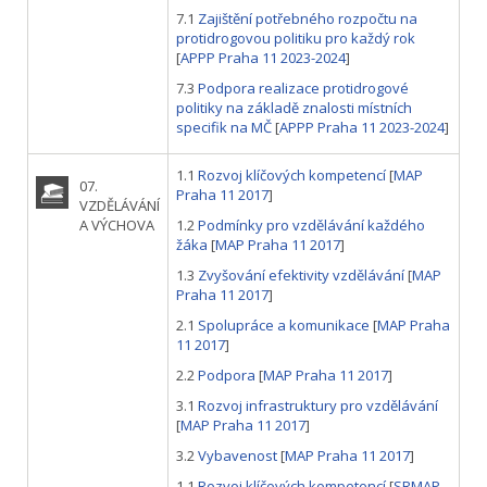
7.1
Zajištění potřebného rozpočtu na
protidrogovou politiku pro každý rok
[
APPP Praha 11 2023-2024
]
7.3
Podpora realizace protidrogové
politiky na základě znalosti místních
specifik na MČ
[
APPP Praha 11 2023-2024
]
1.1
Rozvoj klíčových kompetencí
[
MAP
07.
Praha 11 2017
]
VZDĚLÁVÁNÍ
A VÝCHOVA
1.2
Podmínky pro vzdělávání každého
žáka
[
MAP Praha 11 2017
]
1.3
Zvyšování efektivity vzdělávání
[
MAP
Praha 11 2017
]
2.1
Spolupráce a komunikace
[
MAP Praha
11 2017
]
2.2
Podpora
[
MAP Praha 11 2017
]
3.1
Rozvoj infrastruktury pro vzdělávání
[
MAP Praha 11 2017
]
3.2
Vybavenost
[
MAP Praha 11 2017
]
1.1
Rozvoj klíčových kompetencí
[
SRMAP