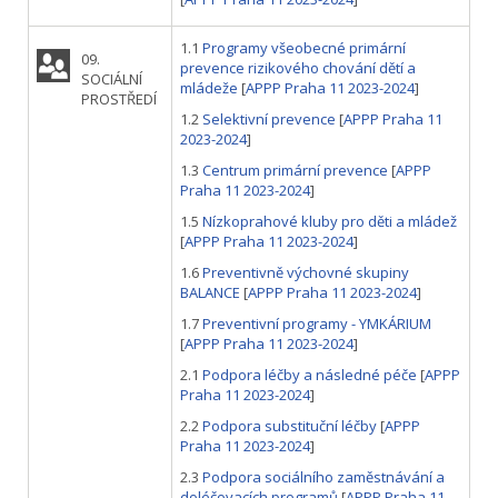
1.1
Programy všeobecné primární
09.
prevence rizikového chování dětí a
SOCIÁLNÍ
mládeže
[
APPP Praha 11 2023-2024
]
PROSTŘEDÍ
1.2
Selektivní prevence
[
APPP Praha 11
2023-2024
]
1.3
Centrum primární prevence
[
APPP
Praha 11 2023-2024
]
1.5
Nízkoprahové kluby pro děti a mládež
[
APPP Praha 11 2023-2024
]
1.6
Preventivně výchovné skupiny
BALANCE
[
APPP Praha 11 2023-2024
]
1.7
Preventivní programy - YMKÁRIUM
[
APPP Praha 11 2023-2024
]
2.1
Podpora léčby a následné péče
[
APPP
Praha 11 2023-2024
]
2.2
Podpora substituční léčby
[
APPP
Praha 11 2023-2024
]
2.3
Podpora sociálního zaměstnávání a
doléčovacích programů
[
APPP Praha 11