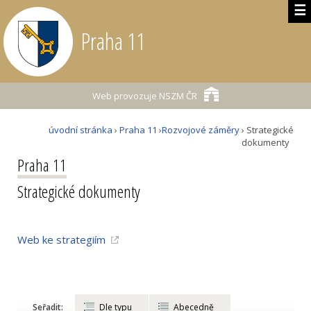
☰
Praha 11
Web provozuje
NSZM ČR
úvodní stránka
›
Praha 11
›
Rozvojové záměry
› Strategické
dokumenty
Praha 11
Strategické dokumenty
Web ke strategiím
Seřadit:
Dle typu
Abecedně