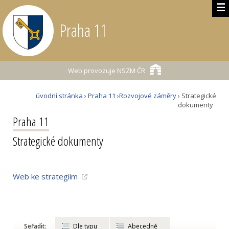
☰
Praha 11
Web provozuje
NSZM ČR
úvodní stránka
›
Praha 11
›
Rozvojové záměry
› Strategické
dokumenty
Praha 11
Strategické dokumenty
Web ke strategiím
Seřadit:
Dle typu
Abecedně