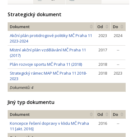
Strategický dokument
Dokument
Od
Do
Akční plán protidrogové politiky MČ Praha 11
2023
2024
2023-2024
Místní akční plán vzdělávání MČ Praha 11
2017
--
(2017)
Plán rozvoje sportu MČ Praha 11 (2018)
2018
--
Strategický rámec MAP MČ Praha 11 2018-
2018
2023
2023
Dokumentů: 4
Jiný typ dokumentu
Dokument
Od
Do
Koncepce řešení dopravy v klidu MČ Praha
2016
--
11 [akt. 2016]