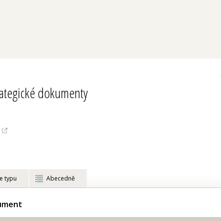
rategické dokumenty
e typu
Abecedně
kument