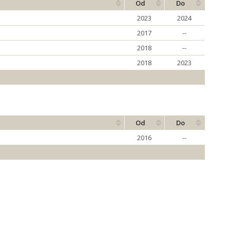
Od
Do
2023
2024
2017
--
2018
--
2018
2023
Od
Do
2016
--