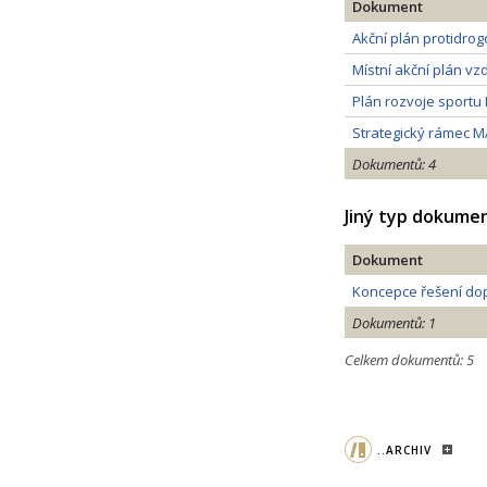
Dokument
Akční plán protidrog
Místní akční plán vz
Plán rozvoje sportu
Strategický rámec M
Dokumentů: 4
Jiný typ dokume
Dokument
Koncepce řešení dopr
Dokumentů: 1
Celkem dokumentů: 5
..ARCHIV