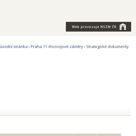
Web provozuje
NSZM ČR
úvodní stránka
›
Praha 11
›
Rozvojové záměry
› Strategické dokumenty