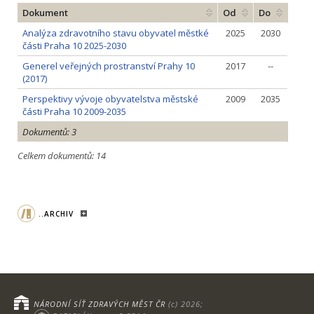
Dokument
Od
Do
Analýza zdravotního stavu obyvatel městké
2025
2030
části Praha 10 2025-2030
Generel veřejných prostranství Prahy 10
2017
--
(2017)
Perspektivy vývoje obyvatelstva městské
2009
2035
části Praha 10 2009-2035
Dokumentů: 3
Celkem dokumentů: 14
..ARCHIV
NÁRODNÍ SÍŤ ZDRAVÝCH MĚST ČR
(c) 2026;