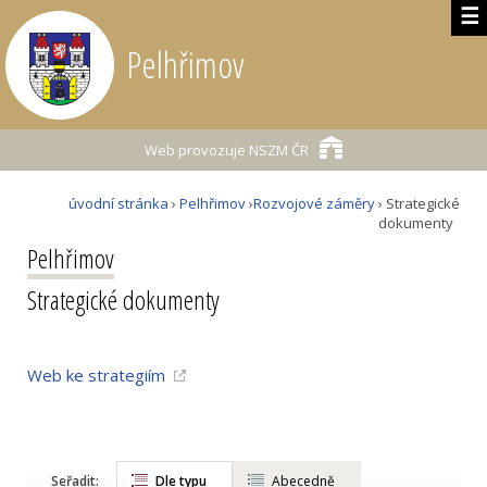
☰
Pelhřimov
Web provozuje
NSZM ČR
úvodní stránka
›
Pelhřimov
›
Rozvojové záměry
› Strategické
dokumenty
Pelhřimov
Strategické dokumenty
Web ke strategiím
Seřadit:
Dle typu
Abecedně