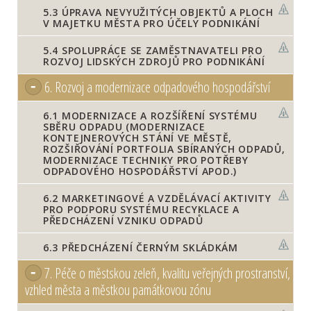
5.3
ÚPRAVA NEVYUŽITÝCH OBJEKTŮ A PLOCH
V MAJETKU MĚSTA PRO ÚČELY PODNIKÁNÍ
5.4
SPOLUPRÁCE SE ZAMĚSTNAVATELI PRO
ROZVOJ LIDSKÝCH ZDROJŮ PRO PODNIKÁNÍ
6.
Rozvoj a modernizace odpadového hospodářství
6.1
MODERNIZACE A ROZŠÍŘENÍ SYSTÉMU
SBĚRU ODPADU (MODERNIZACE
KONTEJNEROVÝCH STÁNÍ VE MĚSTĚ,
ROZŠIŘOVÁNÍ PORTFOLIA SBÍRANÝCH ODPADŮ,
MODERNIZACE TECHNIKY PRO POTŘEBY
ODPADOVÉHO HOSPODÁŘSTVÍ APOD.)
6.2
MARKETINGOVÉ A VZDĚLÁVACÍ AKTIVITY
PRO PODPORU SYSTÉMU RECYKLACE A
PŘEDCHÁZENÍ VZNIKU ODPADŮ
6.3
PŘEDCHÁZENÍ ČERNÝM SKLÁDKÁM
7.
Péče o městskou zeleň, kvalitu veřejných prostranství,
vzhled města a městkou památkovou zónu