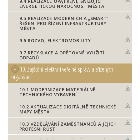
9.4
REALIZACE OPATŘENÍ, SNIŽUJÍCÍ
ENERGETICKOU NÁROČNOST MĚSTA
9.5
REALIZACE MODERNÍCH A „SMART“
ŘEŠENÍ PRO ŘÍZENÍ INFRASTRUKTURY
MĚSTA
9.6
ROZVOJ ELEKTROMOBILITY
9.7
RECYKLACE A OPĚTOVNÉ VYUŽITÍ
ODPADŮ
10.
Zajištění efektivní veřejné správy a zřízených
organizací
10.1
MODERNIZACE MATERIÁLNĚ
TECHNICKÉHO VYBAVENÍ
10.2
AKTUALIZACE DIGITÁLNĚ TECHNICKÉ
MAPY MĚSTA
10.3
VZDĚLÁVÁNÍ ZAMĚSTNANCŮ A JEJICH
PROFESNÍ RŮST