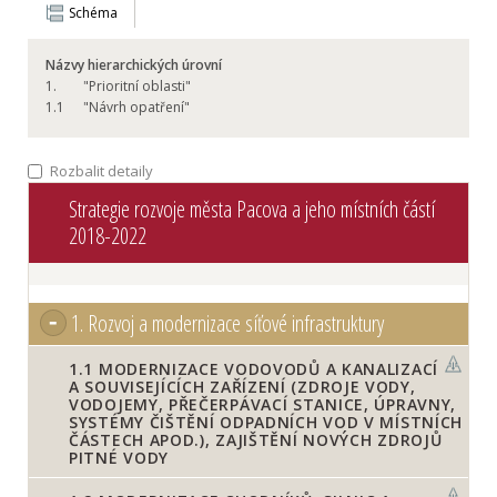
Schéma
Názvy hierarchických úrovní
1.
"Prioritní oblasti"
1.
1
"Návrh opatření"
Rozbalit detaily
Strategie rozvoje města Pacova a jeho místních částí
2018-2022
1.
Rozvoj a modernizace síťové infrastruktury
1.1
MODERNIZACE VODOVODŮ A KANALIZACÍ
A SOUVISEJÍCÍCH ZAŘÍZENÍ (ZDROJE VODY,
VODOJEMY, PŘEČERPÁVACÍ STANICE, ÚPRAVNY,
SYSTÉMY ČIŠTĚNÍ ODPADNÍCH VOD V MÍSTNÍCH
ČÁSTECH APOD.), ZAJIŠTĚNÍ NOVÝCH ZDROJŮ
PITNÉ VODY