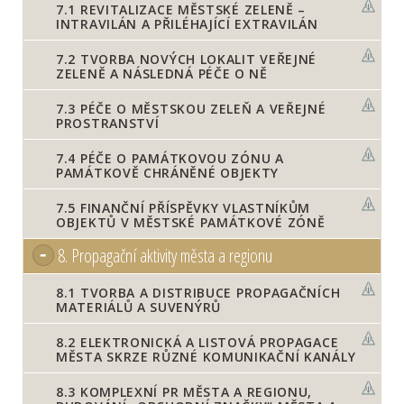
7.1
REVITALIZACE MĚSTSKÉ ZELENĚ –
INTRAVILÁN A PŘILÉHAJÍCÍ EXTRAVILÁN
7.2
TVORBA NOVÝCH LOKALIT VEŘEJNÉ
ZELENĚ A NÁSLEDNÁ PÉČE O NĚ
7.3
PÉČE O MĚSTSKOU ZELEŇ A VEŘEJNÉ
PROSTRANSTVÍ
7.4
PÉČE O PAMÁTKOVOU ZÓNU A
PAMÁTKOVĚ CHRÁNĚNÉ OBJEKTY
7.5
FINANČNÍ PŘÍSPĚVKY VLASTNÍKŮM
OBJEKTŮ V MĚSTSKÉ PAMÁTKOVÉ ZÓNĚ
8.
Propagační aktivity města a regionu
8.1
TVORBA A DISTRIBUCE PROPAGAČNÍCH
MATERIÁLŮ A SUVENÝRŮ
8.2
ELEKTRONICKÁ A LISTOVÁ PROPAGACE
MĚSTA SKRZE RŮZNÉ KOMUNIKAČNÍ KANÁLY
8.3
KOMPLEXNÍ PR MĚSTA A REGIONU,