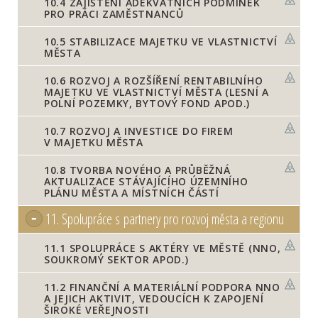
10.4
ZAJIŠTĚNÍ ADEKVÁTNÍCH PODMÍNEK
PRO PRÁCI ZAMĚSTNANCŮ
10.5
STABILIZACE MAJETKU VE VLASTNICTVÍ
MĚSTA
10.6
ROZVOJ A ROZŠÍŘENÍ RENTABILNÍHO
MAJETKU VE VLASTNICTVÍ MĚSTA (LESNÍ A
POLNÍ POZEMKY, BYTOVÝ FOND APOD.)
10.7
ROZVOJ A INVESTICE DO FIREM
V MAJETKU MĚSTA
10.8
TVORBA NOVÉHO A PRŮBĚŽNÁ
AKTUALIZACE STÁVAJÍCÍHO ÚZEMNÍHO
PLÁNU MĚSTA A MÍSTNÍCH ČÁSTÍ
11.
Spolupráce s partnery pro rozvoj města a regionu
11.1
SPOLUPRÁCE S AKTÉRY VE MĚSTĚ (NNO,
SOUKROMÝ SEKTOR APOD.)
11.2
FINANČNÍ A MATERIÁLNÍ PODPORA NNO
A JEJICH AKTIVIT, VEDOUCÍCH K ZAPOJENÍ
ŠIROKÉ VEŘEJNOSTI