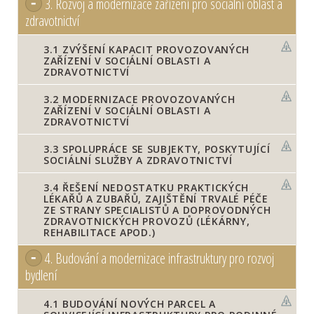
3.
Rozvoj a modernizace zařízení pro sociální oblast a
zdravotnictví
3.1
ZVÝŠENÍ KAPACIT PROVOZOVANÝCH
ZAŘÍZENÍ V SOCIÁLNÍ OBLASTI A
ZDRAVOTNICTVÍ
3.2
MODERNIZACE PROVOZOVANÝCH
ZAŘÍZENÍ V SOCIÁLNÍ OBLASTI A
ZDRAVOTNICTVÍ
3.3
SPOLUPRÁCE SE SUBJEKTY, POSKYTUJÍCÍ
SOCIÁLNÍ SLUŽBY A ZDRAVOTNICTVÍ
3.4
ŘEŠENÍ NEDOSTATKU PRAKTICKÝCH
LÉKAŘŮ A ZUBAŘŮ, ZAJIŠTĚNÍ TRVALÉ PÉČE
ZE STRANY SPECIALISTŮ A DOPROVODNÝCH
ZDRAVOTNICKÝCH PROVOZŮ (LÉKÁRNY,
REHABILITACE APOD.)
4.
Budování a modernizace infrastruktury pro rozvoj
bydlení
4.1
BUDOVÁNÍ NOVÝCH PARCEL A