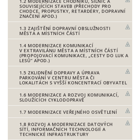
1.2
MODERNIZACE CHODNÍKŮ, SILNIC A
SOUVISEJÍCÍCH STAVEB (PŘECHODY PRO
CHODCE, PROPUSTKY, RETARDÉRY, DOPRAVNÍ
ZNAČENÍ APOD.)
1.3
ZAJIŠTĚNÍ DOPRAVNÍ OBSLUŽNOSTI
MĚSTA A MÍSTNÍCH ČÁSTÍ
1.4
MODERNIZACE KOMUNIKACÍ
V EXTRAVILÁNU MĚSTA A MÍSTNÍCH ČÁSTÍ
(PROPOJOVACÍ KOMUNIKACE, „CESTY DO LUK A
LESŮ“ APOD.)
1.5
ZKLIDNĚNÍ DOPRAVY A ÚPRAVA
PARKOVÁNÍ V CENTRU MĚSTA ČI
LOKALITÁCH S VYŠŠÍ KONCENTRACÍ OBYVATEL
1.6
MODERNIZACE A ROZVOJ KOMUNIKACÍ,
SLOUŽÍCÍCH CYKLODOPRAVĚ
1.7
MODERNIZACE VEŘEJNÉHO OSVĚTLENÍ
1.8
ROZVOJ A MODERNIZACE DATOVÝCH
SÍTÍ, INFORMAČNÍCH TECHNOLOGIÍ A
TECHNICKÉ INFRASTRUKTURY