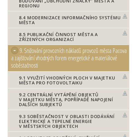
BUDOVÁNÍ „OBCHODNÍ ZNAČKY“ MĚSTA A
REGIONU
8.4
MODERNIZACE INFORMAČNÍHO SYSTÉMU
MĚSTA
8.5
PUBLIKAČNÍ ČINNOST MĚSTA A
ZŘÍZENÝCH ORGANIZACÍ
9.
Snižování provozních nákladů provozů města Pacova
a zajišťování vhodných forem energetické a materiálové
soběstačnosti
9.1
VYUŽITÍ VHODNÝCH PLOCH V MAJETKU
MĚSTA PRO FOTOVOLTAIKU
9.2
CENTRÁLNÍ VYTÁPĚNÍ OBJEKTŮ
V MAJETKU MĚSTA, POPŘÍPADĚ NAPOJENÍ
DALŠÍCH SUBJEKTŮ
9.3
SOBĚSTAČNOST V OBLASTI DODÁVÁNÍ
ELEKTRICKÉ A TEPELNÉ ENERGIE
V MĚSTSKÝCH OBJEKTECH