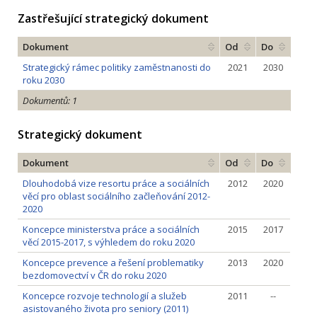
Zastřešující strategický dokument
Dokument
Od
Do
Strategický rámec politiky zaměstnanosti do
2021
2030
roku 2030
Dokumentů: 1
Strategický dokument
Dokument
Od
Do
Dlouhodobá vize resortu práce a sociálních
2012
2020
věcí pro oblast sociálního začleňování 2012-
2020
Koncepce ministerstva práce a sociálních
2015
2017
věcí 2015-2017, s výhledem do roku 2020
Koncepce prevence a řešení problematiky
2013
2020
bezdomovectví v ČR do roku 2020
Koncepce rozvoje technologií a služeb
2011
--
asistovaného života pro seniory (2011)