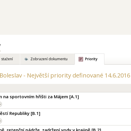
v
 stažení
Zobrazení dokumentu
Priority
Boleslav - Největší priority definované 14.6.2016 
 na sportovním hřišti za Májem [
A.1
]
ěstí Republiky [
B.1
]
, retenční nádrže, zadržení vody v krajině [
B.2
]