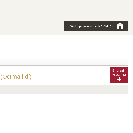
Web provozuje
NSZM ČR
Rozbalit
všechna
(Očima lidí)
+