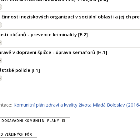
činnosti neziskových organizací v sociální oblasti a jejich p
sti občanů - prevence kriminality [
E.2
]
pravě v dopravní špičce - úprava semaforů [
H.1
]
stské policie [
I.1
]
ntace:
Komunitní plán zdraví a kvality života Mladá Boleslav (201
Y DOSAVADNÍ KOMUNITNÍ PLÁNY
ED VEŘEJNÝCH FÓR