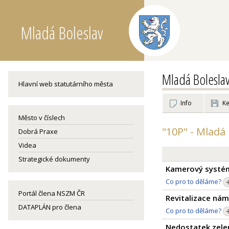
Mladá Boleslav
Mladá Bolesla
Hlavní web statutárního města
Info
Ke
Město v číslech
"10P" - Mladá 
Dobrá Praxe
Videa
Strategické dokumenty
Kamerový systém
Co pro to děláme?
Portál člena NSZM ČR
Revitalizace nám
DATAPLÁN pro člena
Co pro to děláme?
Nedostatek zeleně