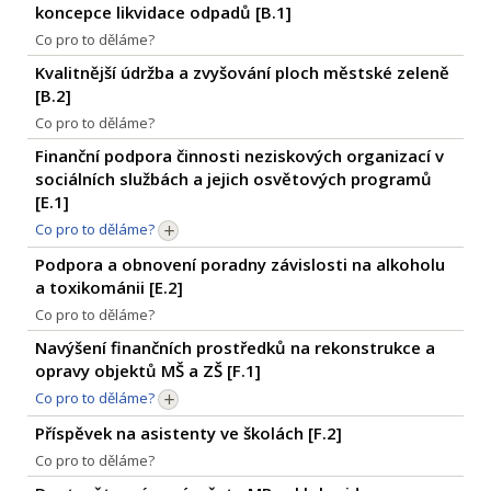
koncepce likvidace odpadů [
B.1
]
Co pro to děláme?
Kvalitnější údržba a zvyšování ploch městské zeleně
[
B.2
]
Co pro to děláme?
Finanční podpora činnosti neziskových organizací v
sociálních službách a jejich osvětových programů
[
E.1
]
Co pro to děláme?
Podpora a obnovení poradny závislosti na alkoholu
a toxikománii [
E.2
]
Co pro to děláme?
Navýšení finančních prostředků na rekonstrukce a
opravy objektů MŠ a ZŠ [
F.1
]
Co pro to děláme?
Příspěvek na asistenty ve školách [
F.2
]
Co pro to děláme?