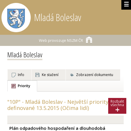
☰
Mladá Boleslav
Web provozuje
NSZM ČR
Mladá Boleslav
Info
Ke stažení
Zobrazení dokumentu
Priority
"10P" - Mladá Boleslav - Největší priority
Rozbalit
všechna
+
definované 13.5.2015 (Očima lidí)
Plán odpadového hospodaření a dlouhodobá