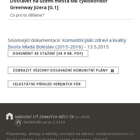
Dostavět na území města MB cyklokoridor
Greenway Jizera [
G.1
]
Co pro to děláme?
Související dokumentace:
Komunitní plán zdraví a kvality
života Mladá Boleslav (2015-2016)
- 13.5.2015
DOKUMENT KE STAŽENÍ [38.9 KB, PDF]
ZOBRAZIT VŠECHNY DOSAVADNÍ KOMUNITNÍ PLÁNY
CELOSTÁTNÍ PŘEHLED VEŘEJNÝCH FÓR
NÁRODNÍ SÍŤ ZDRAVÝCH MĚST ČR
(c) 2026;
DATAPLÁN verze 2.5314
Připomínky, dotazy a náměty zasílejte na adresu:
info@zdravamesta.cz
Použit redakční a publikační systém ActionApps TOOLKIT