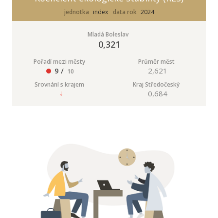
jednotka
index
data rok
2024
Mladá Boleslav
0,321
Pořadí mezi městy
Průměr měst
9 /
2,621
10
Srovnání s krajem
Kraj Středočeský
0,684