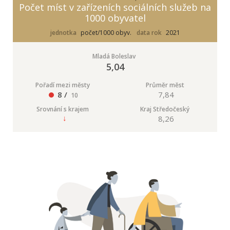
Počet míst v zařízeních sociálních služeb na
1000 obyvatel
jednotka
počet/1000 obyv.
data rok
2021
Mladá Boleslav
5,04
Pořadí mezi městy
Průměr měst
8 /
7,84
10
Srovnání s krajem
Kraj Středočeský
8,26