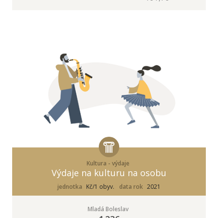
Kultura - výdaje
Výdaje na kulturu na osobu
jednotka
Kč/1 obyv.
data rok
2021
Mladá Boleslav