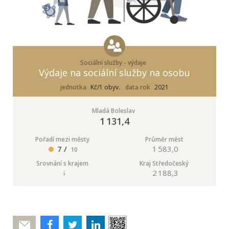
Sociální služby - výdaje
Výdaje na sociální služby na osobu
jednotka
Kč/1 obyv.
data rok
2021
Mladá Boleslav
1 131,4
Pořadí mezi městy
Průměr měst
7 /
1 583,0
10
Srovnání s krajem
Kraj Středočeský
2 188,3
Poslat