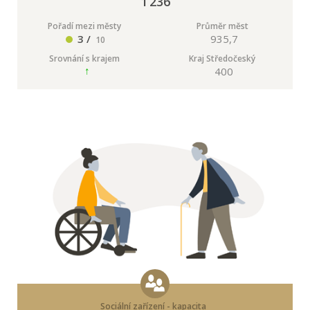
1 236
Pořadí mezi městy
Průměr měst
3 /
935,7
10
Srovnání s krajem
Kraj Středočeský
400
Sociální zařízení - kapacita