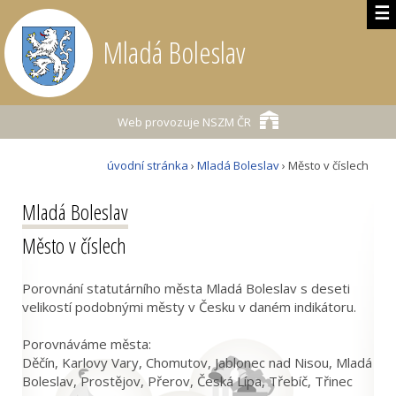
☰
Mladá Boleslav
Web provozuje
NSZM ČR
úvodní stránka
›
Mladá Boleslav
› Město v číslech
Mladá Boleslav
Město v číslech
Porovnání statutárního města Mladá Boleslav s deseti
velikostí podobnými městy v Česku v daném indikátoru.
Porovnáváme města:
Děčín, Karlovy Vary, Chomutov, Jablonec nad Nisou, Mladá
Boleslav, Prostějov, Přerov, Česká Lípa, Třebíč, Třinec