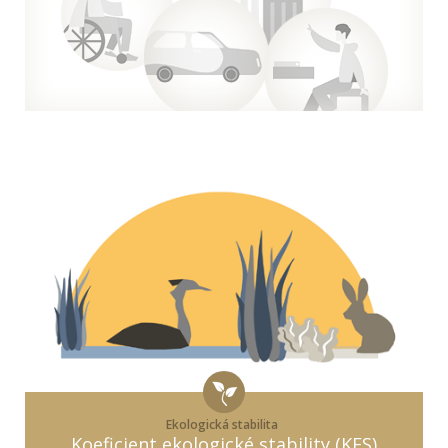
Ekologická stabilita
Koeficient ekologické stability (KES)