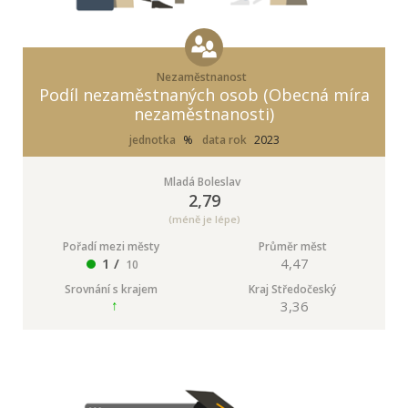
Nezaměstnanost
Podíl nezaměstnaných osob (Obecná míra
nezaměstnanosti)
jednotka
%
data rok
2023
Mladá Boleslav
2,79
(méně je lépe)
Pořadí mezi městy
Průměr měst
1 /
4,47
10
Srovnání s krajem
Kraj Středočeský
3,36