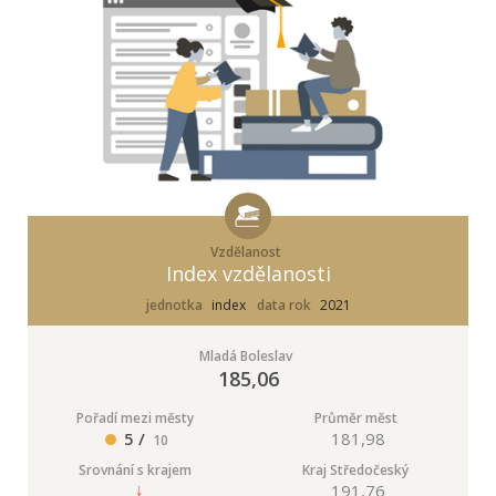
Vzdělanost
Index vzdělanosti
jednotka
index
data rok
2021
Mladá Boleslav
185,06
Pořadí mezi městy
Průměr měst
5 /
181,98
10
Srovnání s krajem
Kraj Středočeský
191,76