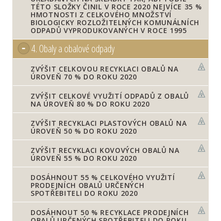
TÉTO SLOŽKY ČINIL V ROCE 2020 NEJVÍCE 35 %
HMOTNOSTI Z CELKOVÉHO MNOŽSTVÍ
BIOLOGICKY ROZLOŽITELNÝCH KOMUNÁLNÍCH
ODPADŮ VYPRODUKOVANÝCH V ROCE 1995
4.
Obaly a obalové odpady
ZVÝŠIT CELKOVOU RECYKLACI OBALŮ NA
ÚROVEŇ 70 % DO ROKU 2020
ZVÝŠIT CELKOVÉ VYUŽITÍ ODPADŮ Z OBALŮ
NA ÚROVEŇ 80 % DO ROKU 2020
ZVÝŠIT RECYKLACI PLASTOVÝCH OBALŮ NA
ÚROVEŇ 50 % DO ROKU 2020
ZVÝŠIT RECYKLACI KOVOVÝCH OBALŮ NA
ÚROVEŇ 55 % DO ROKU 2020
DOSÁHNOUT 55 % CELKOVÉHO VYUŽITÍ
PRODEJNÍCH OBALŮ URČENÝCH
SPOTŘEBITELI DO ROKU 2020
DOSÁHNOUT 50 % RECYKLACE PRODEJNÍCH
OBALŮ URČENÝCH SPOTŘEBITELI DO ROKU