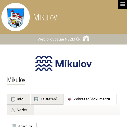
☰
Mikulov
Web provozuje
NSZM ČR
Mikulov
Info
Ke stažení
Zobrazení dokumentu
Vazby
Struktura