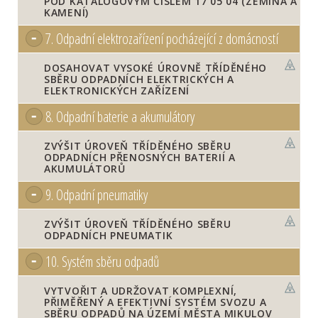
POD KATALOGOVÝM ČÍSLEM 17 05 04 (ZEMINA A
KAMENÍ)
7.
Odpadní elektrozařízení pocházející z domácností
DOSAHOVAT VYSOKÉ ÚROVNĚ TŘÍDĚNÉHO
SBĚRU ODPADNÍCH ELEKTRICKÝCH A
ELEKTRONICKÝCH ZAŘÍZENÍ
8.
Odpadní baterie a akumulátory
ZVÝŠIT ÚROVEŇ TŘÍDĚNÉHO SBĚRU
ODPADNÍCH PŘENOSNÝCH BATERIÍ A
AKUMULÁTORŮ
9.
Odpadní pneumatiky
ZVÝŠIT ÚROVEŇ TŘÍDĚNÉHO SBĚRU
ODPADNÍCH PNEUMATIK
10.
Systém sběru odpadů
VYTVOŘIT A UDRŽOVAT KOMPLEXNÍ,
PŘIMĚŘENÝ A EFEKTIVNÍ SYSTÉM SVOZU A
SBĚRU ODPADŮ NA ÚZEMÍ MĚSTA MIKULOV