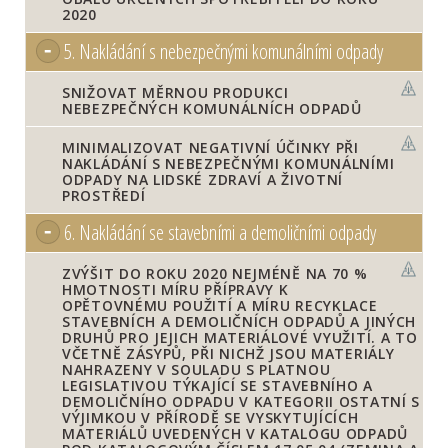
2020
5.
Nakládání s nebezpečnými komunálními odpady
SNIŽOVAT MĚRNOU PRODUKCI
NEBEZPEČNÝCH KOMUNÁLNÍCH ODPADŮ
MINIMALIZOVAT NEGATIVNÍ ÚČINKY PŘI
NAKLÁDÁNÍ S NEBEZPEČNÝMI KOMUNÁLNÍMI
ODPADY NA LIDSKÉ ZDRAVÍ A ŽIVOTNÍ
PROSTŘEDÍ
6.
Nakládání se stavebními a demoličními odpady
ZVÝŠIT DO ROKU 2020 NEJMÉNĚ NA 70 %
HMOTNOSTI MÍRU PŘÍPRAVY K
OPĚTOVNÉMU POUŽITÍ A MÍRU RECYKLACE
STAVEBNÍCH A DEMOLIČNÍCH ODPADŮ A JINÝCH
DRUHŮ PRO JEJICH MATERIÁLOVÉ VYUŽITÍ. A TO
VČETNĚ ZÁSYPŮ, PŘI NICHŽ JSOU MATERIÁLY
NAHRAZENY V SOULADU S PLATNOU
LEGISLATIVOU TÝKAJÍCÍ SE STAVEBNÍHO A
DEMOLIČNÍHO ODPADU V KATEGORII OSTATNÍ S
VÝJIMKOU V PŘÍRODĚ SE VYSKYTUJÍCÍCH
MATERIÁLŮ UVEDENÝCH V KATALOGU ODPADŮ