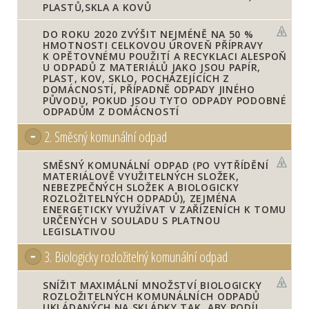
PLASTŮ,SKLA A KOVŮ
DO ROKU 2020 ZVÝŠIT NEJMÉNĚ NA 50 %
HMOTNOSTI CELKOVOU ÚROVEŇ PŘÍPRAVY
K OPĚTOVNÉMU POUŽITÍ A RECYKLACI ALESPOŇ
U ODPADŮ Z MATERIÁLŮ JAKO JSOU PAPÍR,
PLAST, KOV, SKLO, POCHÁZEJÍCÍCH Z
DOMÁCNOSTÍ, PŘÍPADNĚ ODPADY JINÉHO
PŮVODU, POKUD JSOU TYTO ODPADY PODOBNÉ
ODPADŮM Z DOMÁCNOSTÍ
2.
Směsný komunální odpad
SMĚSNÝ KOMUNÁLNÍ ODPAD (PO VYTŘÍDĚNÍ
MATERIÁLOVĚ VYUŽITELNÝCH SLOŽEK,
NEBEZPEČNÝCH SLOŽEK A BIOLOGICKY
ROZLOŽITELNÝCH ODPADŮ), ZEJMÉNA
ENERGETICKY VYUŽÍVAT V ZAŘÍZENÍCH K TOMU
URČENÝCH V SOULADU S PLATNOU
LEGISLATIVOU
3.
Biologicky rozložitelný komunální odpad
SNÍŽIT MAXIMÁLNÍ MNOŽSTVÍ BIOLOGICKY
ROZLOŽITELNÝCH KOMUNÁLNÍCH ODPADŮ
UKLÁDANÝCH NA SKLÁDKY TAK, ABY PODÍL