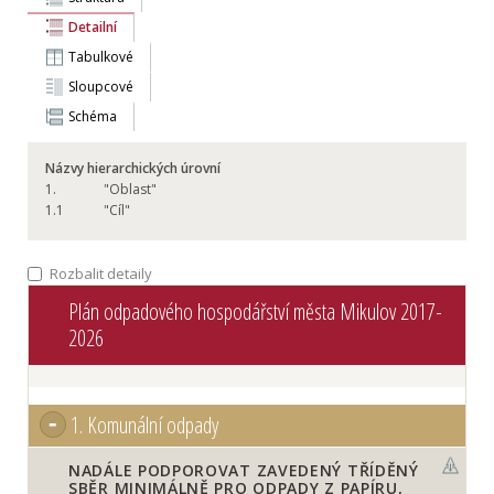
Detailní
Tabulkové
Sloupcové
Schéma
Názvy hierarchických úrovní
1.
"Oblast"
1.
1
"Cíl"
Rozbalit detaily
Plán odpadového hospodářství města Mikulov 2017-
2026
1.
Komunální odpady
NADÁLE PODPOROVAT ZAVEDENÝ TŘÍDĚNÝ
SBĚR MINIMÁLNĚ PRO ODPADY Z PAPÍRU,