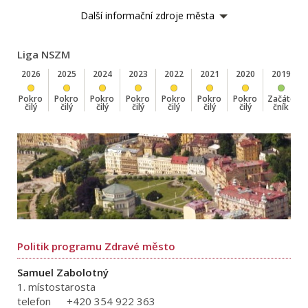
Další informační zdroje města
Liga NSZM
2026
2025
2024
2023
2022
2021
2020
2019
Pokro
Pokro
Pokro
Pokro
Pokro
Pokro
Pokro
Začáte
Z
čilý
čilý
čilý
čilý
čilý
čilý
čilý
čník
Politik programu Zdravé město
Samuel Zabolotný
1. místostarosta
telefon
+420 354 922 363