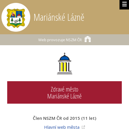
☰
Mariánské Lázně
Web provozuje
NSZM ČR
Zdravé město
Mariánské Lázně
Člen NSZM ČR od 2015 (11 let)
Hlavní web města