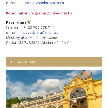
e-mail
samuel.zabolotny@muml.cz
Koordinátor programu Zdravé město
Pavel Knára
telefon
+420 702 278 714
e-mail
pavel.knara@muml.cz
Městský úřad Mariánské Lázně
Ruská 155/3, 35301, Mariánské Lázně
DOBRÁ PRAXE