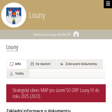
☰
Louny
Web provozuje
NSZM ČR
Louny
Info
Ke stažení
Zobrazení dokumentu
Vazby
Strategický rámec MAP pro území SO ORP Louny III do
roku 2025 (2023)
Základní informace o dokumentu