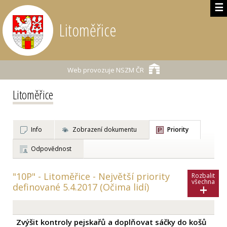
☰
Litoměřice
Web provozuje
NSZM ČR
Litoměřice
Info
Zobrazení dokumentu
Priority
Odpovědnost
"10P" - Litoměřice - Největší priority
Rozbalit
všechna
+
definované 5.4.2017 (Očima lidí)
Zvýšit kontroly pejskařů a doplňovat sáčky do košů