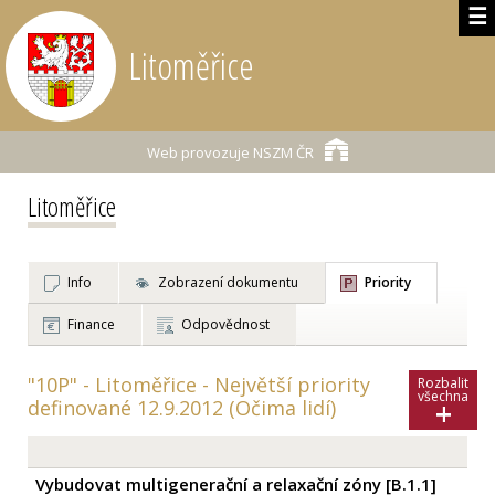
☰
Litoměřice
Web provozuje
NSZM ČR
Litoměřice
Info
Zobrazení dokumentu
Priority
Finance
Odpovědnost
"10P" - Litoměřice - Největší priority
Rozbalit
všechna
+
definované 12.9.2012 (Očima lidí)
Vybudovat multigenerační a relaxační zóny [
B.1.1
]