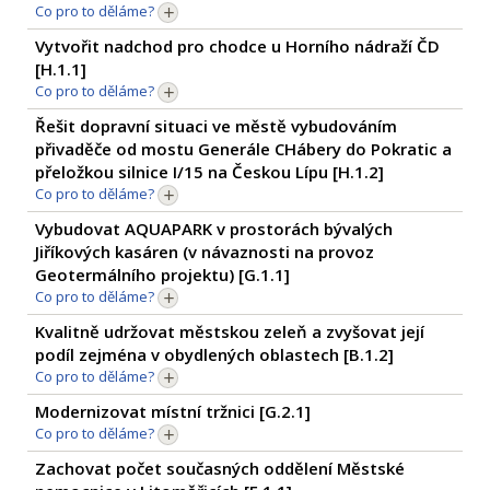
Co pro to děláme?
Vytvořit nadchod pro chodce u Horního nádraží ČD
[
H.1.1
]
Co pro to děláme?
Řešit dopravní situaci ve městě vybudováním
přivaděče od mostu Generále CHábery do Pokratic a
přeložkou silnice I/15 na Českou Lípu [
H.1.2
]
Co pro to děláme?
Vybudovat AQUAPARK v prostorách bývalých
Jiříkových kasáren (v návaznosti na provoz
Geotermálního projektu) [
G.1.1
]
Co pro to děláme?
Kvalitně udržovat městskou zeleň a zvyšovat její
podíl zejména v obydlených oblastech [
B.1.2
]
Co pro to děláme?
Modernizovat místní tržnici [
G.2.1
]
Co pro to děláme?
Zachovat počet současných oddělení Městské