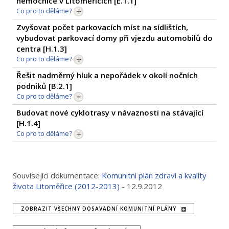
nemocnice v Litoměřicích [
E.1.1
]
Co pro to děláme?
Zvyšovat počet parkovacích míst na sídlištích,
vybudovat parkovací domy při vjezdu automobilů do
centra [
H.1.3
]
Co pro to děláme?
Řešit nadměrný hluk a nepořádek v okolí nočních
podniků [
B.2.1
]
Co pro to děláme?
Budovat nové cyklotrasy v návaznosti na stávající
[
H.1.4
]
Co pro to děláme?
Související dokumentace:
Komunitní plán zdraví a kvality
života Litoměřice (2012-2013)
- 12.9.2012
ZOBRAZIT VŠECHNY DOSAVADNÍ KOMUNITNÍ PLÁNY