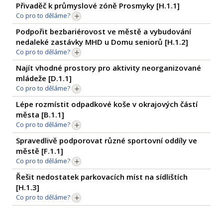
Přivaděč k průmyslové zóně Prosmyky [
H.1.1
]
Co pro to děláme?
Podpořit bezbariérovost ve městě a vybudování
nedaleké zastávky MHD u Domu seniorů [
H.1.2
]
Co pro to děláme?
Najít vhodné prostory pro aktivity neorganizované
mládeže [
D.1.1
]
Co pro to děláme?
Lépe rozmístit odpadkové koše v okrajových částí
města [
B.1.1
]
Co pro to děláme?
Spravedlivě podporovat různé sportovní oddíly ve
městě [
F.1.1
]
Co pro to děláme?
Řešit nedostatek parkovacích míst na sídlištích
[
H.1.3
]
Co pro to děláme?