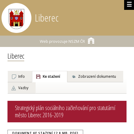
☰
Liberec
Web provozuje
NSZM ČR
Liberec
Info
Ke stažení
Zobrazení dokumentu
Vazby
Strategický plán sociálního začleňování pro statutární
město Liberec 2016-2019
DOKUMENT KE STAŽENÍ [2.8 MB, PDF]