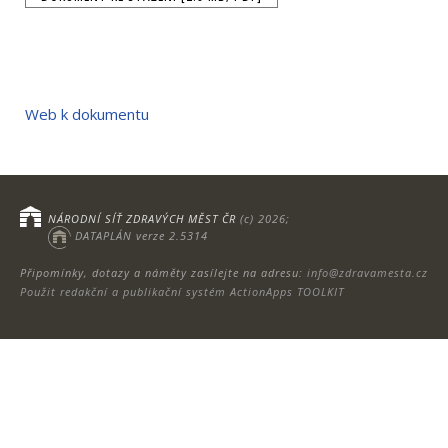
Web k dokumentu
NÁRODNÍ SÍŤ ZDRAVÝCH MĚST ČR
(c) 2026;
DATAPLÁN verze 2.5314
Připomínky, dotazy a náměty zasílejte na adresu:
info@zdravamesta.cz
Použit redakční a publikační systém ActionApps TOOLKIT