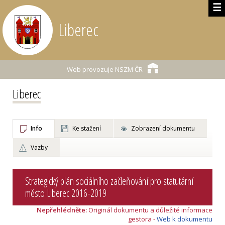
☰
Liberec
Web provozuje
NSZM ČR
Liberec
Info
Ke stažení
Zobrazení dokumentu
Vazby
Strategický plán sociálního začleňování pro statutární
město Liberec 2016-2019
Nepřehlédněte:
Originál dokumentu a důležité informace
gestora -
Web k dokumentu