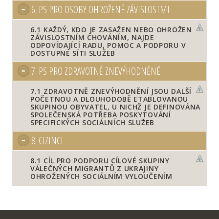
6.
PS PRO OSOBY OHROŽENÉ ZÁVISLOSTMI
6.1
KAŽDÝ, KDO JE ZASAŽEN NEBO OHROŽEN
ZÁVISLOSTNÍM CHOVÁNÍM, NAJDE
ODPOVÍDAJÍCÍ RADU, POMOC A PODPORU V
DOSTUPNÉ SÍTI SLUŽEB
7.
PS PRO ZDRAVOTNĚ ZNEVÝHODNĚNÉ
7.1
ZDRAVOTNĚ ZNEVÝHODNĚNÍ JSOU DALŠÍ
POČETNOU A DLOUHODOBĚ ETABLOVANOU
SKUPINOU OBYVATEL, U NICHŽ JE DEFINOVÁNA
SPOLEČENSKÁ POTŘEBA POSKYTOVÁNÍ
SPECIFICKÝCH SOCIÁLNÍCH SLUŽEB
8.
CIZINCI
8.1
CÍL PRO PODPORU CÍLOVÉ SKUPINY
VÁLEČNÝCH MIGRANTŮ Z UKRAJINY
OHROŽENÝCH SOCIÁLNÍM VYLOUČENÍM