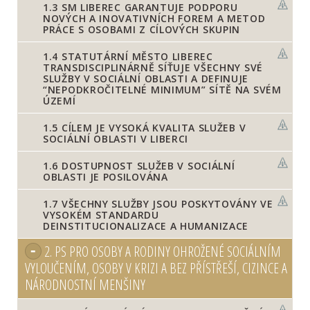
1.3
SM LIBEREC GARANTUJE PODPORU
NOVÝCH A INOVATIVNÍCH FOREM A METOD
PRÁCE S OSOBAMI Z CÍLOVÝCH SKUPIN
1.4
STATUTÁRNÍ MĚSTO LIBEREC
TRANSDISCIPLINÁRNĚ SÍŤUJE VŠECHNY SVÉ
SLUŽBY V SOCIÁLNÍ OBLASTI A DEFINUJE
“NEPODKROČITELNÉ MINIMUM” SÍTĚ NA SVÉM
ÚZEMÍ
1.5
CÍLEM JE VYSOKÁ KVALITA SLUŽEB V
SOCIÁLNÍ OBLASTI V LIBERCI
1.6
DOSTUPNOST SLUŽEB V SOCIÁLNÍ
OBLASTI JE POSILOVÁNA
1.7
VŠECHNY SLUŽBY JSOU POSKYTOVÁNY VE
VYSOKÉM STANDARDU
DEINSTITUCIONALIZACE A HUMANIZACE
2.
PS PRO OSOBY A RODINY OHROŽENÉ SOCIÁLNÍM
VYLOUČENÍM, OSOBY V KRIZI A BEZ PŘÍSTŘEŠÍ, CIZINCE A
NÁRODNOSTNÍ MENŠINY