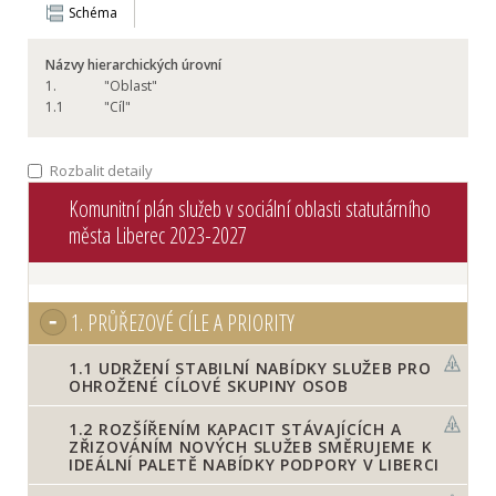
Schéma
Názvy hierarchických úrovní
1.
"Oblast"
1.
1
"Cíl"
Rozbalit detaily
Komunitní plán služeb v sociální oblasti statutárního
města Liberec 2023-2027
1.
PRŮŘEZOVÉ CÍLE A PRIORITY
1.1
UDRŽENÍ STABILNÍ NABÍDKY SLUŽEB PRO
OHROŽENÉ CÍLOVÉ SKUPINY OSOB
1.2
ROZŠÍŘENÍM KAPACIT STÁVAJÍCÍCH A
ZŘIZOVÁNÍM NOVÝCH SLUŽEB SMĚRUJEME K
IDEÁLNÍ PALETĚ NABÍDKY PODPORY V LIBERCI