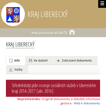
☰
KRAJ LIBERECKÝ
Web provozuje
NSZM ČR
KRAJ LIBERECKÝ
Info
Ke stažení
Zobrazení dokumentu
Vazby
Střednědobý plán rozvoje sociálních služeb v Libereckém
kraji 2014-2017 [akt. 2016]
Nepřehlédněte:
Originál dokumentu a důležité informace
gestora -
Web k dokumentu